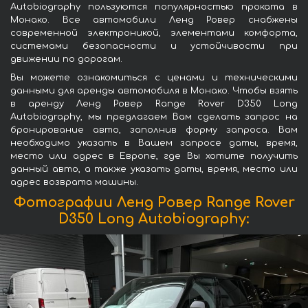
Autobiography пользуются популярностью проката в
Монако. Все автомобили Ленд Ровер снабжены
современной электроникой, элементами комфорта,
системами безопасности и устойчивости при
движении по дорогам.
Вы можете ознакомиться с ценами и техническими
данными для аренды автомобиля в Монако. Чтобы взять
в аренду Ленд Ровер Range Rover D350 Long
Autobiography, мы предлагаем Вам сделать запрос на
бронирование авто, заполнив форму запроса. Вам
необходимо указать в Вашем запросе даты, время,
место или адрес в Европе, где Вы хотите получить
данный авто, а также указать даты, время, место или
адрес возврата машины.
Фотографии Ленд Ровер Range Rover
D350 Long Autobiography: