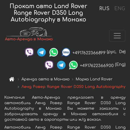
Прокат авто Land Rover
RUS
ENG
Range Rover D350 Long
Autobiography в Монако
Авто-Аренда в Монако
(рус,
De)
+4917622366899
(Eng)
+4917622366900
Аренда авто в Монако
Марка Land Rover
Ленд Ровер Range Rover D350 Long Autobiography
Компания Авто-Аренда предлагает в аренду
автомобиль Ленд Ровер Range Rover D350 Long
Autobiography в Монако. Вы можете заказать и
забронировать аренду в Монако автомобиля с
доставкой авто в аэропорты или ж/д вокзал.
Автомобиль Ленд Ровер Range Rover D350 Long