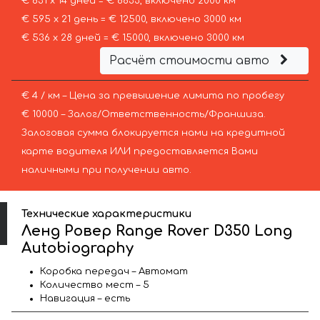
€ 631 х 14 дней = € 8833, включено 2000 км
€ 595 х 21 день = € 12500, включено 3000 км
€ 536 х 28 дней = € 15000, включено 3000 км
Расчёт стоимости авто
€ 4 / км – Цена за превышение лимита по пробегу
€ 10000 – Залог/Ответственность/Франшиза.
Залоговая сумма блокируется нами на кредитной
карте водителя ИЛИ предоставляется Вами
наличными при получении авто.
Технические характеристики
Ленд Ровер Range Rover D350 Long
Autobiography
Коробка передач – Автомат
Количество мест – 5
Навигация – есть