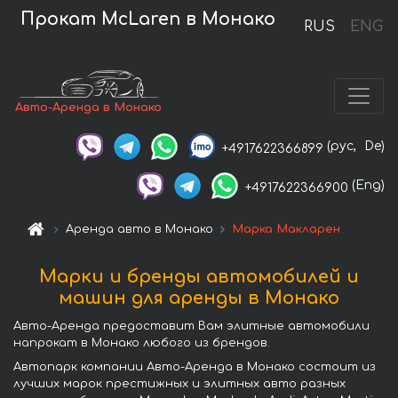
Прокат McLaren в Монако
RUS
ENG
Авто-Аренда в Монако
(рус,
De)
+4917622366899
(Eng)
+4917622366900
Аренда авто в Монако
Марка Макларен
Марки и бренды автомобилей и
машин для аренды в Монако
Авто-Аренда предоставит Вам элитные автомобили
напрокат в Монако любого из брендов.
Автопарк компании Авто-Аренда в Монако состоит из
лучших марок престижных и элитных авто разных