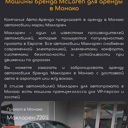
Машины бренда McLaren для аренды
в Монако
Компания Авто-Аренда предлагает в аренду в Монако
автомобили марки Макларен.
Макларен – один из известных производителей
автомобилей, которые пользуются популярностью
проката в Европе. Все автомобили Макларен снабжены
современной электроникой, элементами комфорта,
системами безопасности и устойчивости при
движении по дорогам.
Вы можете заказать и забронировать аренду
автомобиля бренда Макларен в Монако с доставкой
авто в аэропорт или ж/д вокзал.
В списке автомобилей Макларен для автопроката в
Монако есть машины премиум-класса для VIP-персон и
гостей.
Прокат в Монако
Макларен 720S