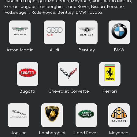
классов и брендов: Mercedes, Maybach, Audi, Aston Martin,
Ferrari, Jaguar, Lamborghini, Land Rover, Nissan, Porsche,
Volkswagen, Rolls-Royce, Bentley, BMW, Toyota.
Aston Martin
Audi
Bentley
BMW
Bugatti
Chevrolet Corvette
Ferrari
Jaguar
Lamborghini
Land Rover
Maybach