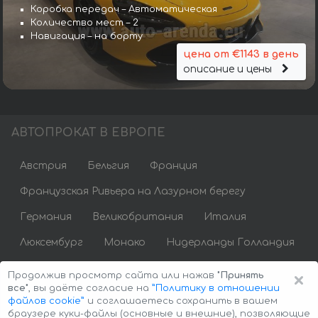
Коробка передач – Автоматическая
Количество мест – 2
Навигация – на борту
цена от €1143 в день
описание и цены
АВТОПРОКАТ В ЕВРОПЕ
Австрия
Бельгия
Франция
Французская Ривьера на Лазурном берегу
Германия
Великобритания
Италия
Люксембург
Монако
Нидерланды Голландия
Португалия
Испания
Швейцария
Чехия
×
Продолжив просмотр сайта или нажав
"Принять
все"
, вы даёте согласие на
”Политику в отношении
файлов cookie”
и соглашаетесь сохранить в вашем
браузере куки-файлы (основные и внешние), позволяющие