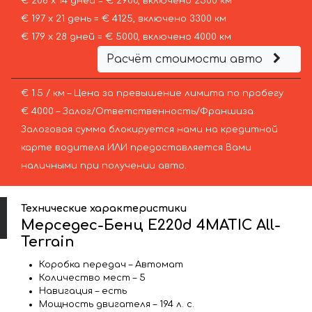
€ 208 х 14 дней = € 2900, включено 2500 км
€ 197 х 21 день = € 4125, включено 3300 км
€ 179 х 28 дней = € 5000, включено 4000 км
Расчёт стоимости авто
€ 1.5 / км – Цена за превышение лимита по пробегу
€ 4000 – Залог/Ответственность/Франшиза.
Залоговая сумма блокируется нами на кредитной
карте водителя ИЛИ предоставляется Вами
наличными при получении авто.
Технические характеристики
Мерседес-Бенц E220d 4MATIC All-
Terrain
Коробка передач – Автомат
Количество мест – 5
Навигация – есть
Мощность двигателя – 194 л. с.