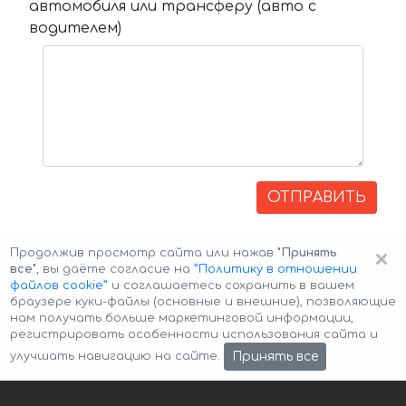
автомобиля или трансферу (авто с
водителем)
ОТПРАВИТЬ
×
Продолжив просмотр сайта или нажав
"Принять
все"
, вы даёте согласие на
”Политику в отношении
файлов cookie”
и соглашаетесь сохранить в вашем
браузере куки-файлы (основные и внешние), позволяющие
нам получать больше маркетинговой информации,
регистрировать особенности использования сайта и
Авторские права © 2026 Авто-Аренда
Cookie Policy
Принять все
улучшать навигацию на сайте.