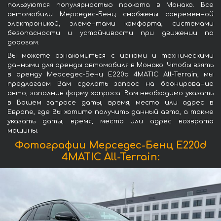
пользуются популярностью проката в Монако. Все
автомобили Мерседес-Бенц снабжены современной
электроникой, элементами комфорта, системами
безопасности и устойчивости при движении по
дорогам.
Вы можете ознакомиться с ценами и техническими
данными для аренды автомобиля в Монако. Чтобы взять
в аренду Мерседес-Бенц E220d 4MATIC All-Terrain, мы
предлагаем Вам сделать запрос на бронирование
авто, заполнив форму запроса. Вам необходимо указать
в Вашем запросе даты, время, место или адрес в
Европе, где Вы хотите получить данный авто, а также
указать даты, время, место или адрес возврата
машины.
Фотографии Мерседес-Бенц E220d
4MATIC All-Terrain: