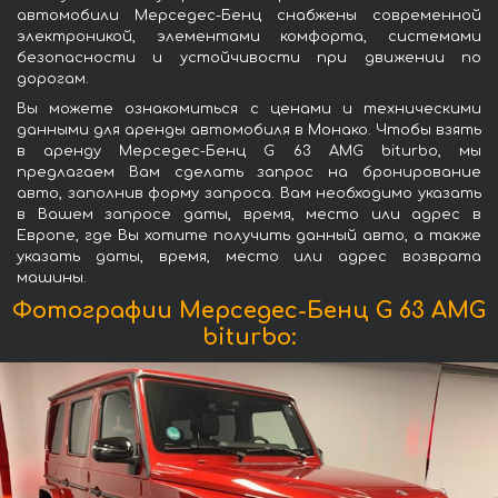
автомобили Мерседес-Бенц снабжены современной
электроникой, элементами комфорта, системами
безопасности и устойчивости при движении по
дорогам.
Вы можете ознакомиться с ценами и техническими
данными для аренды автомобиля в Монако. Чтобы взять
в аренду Мерседес-Бенц G 63 AMG biturbo, мы
предлагаем Вам сделать запрос на бронирование
авто, заполнив форму запроса. Вам необходимо указать
в Вашем запросе даты, время, место или адрес в
Европе, где Вы хотите получить данный авто, а также
указать даты, время, место или адрес возврата
машины.
Фотографии Мерседес-Бенц G 63 AMG
biturbo: