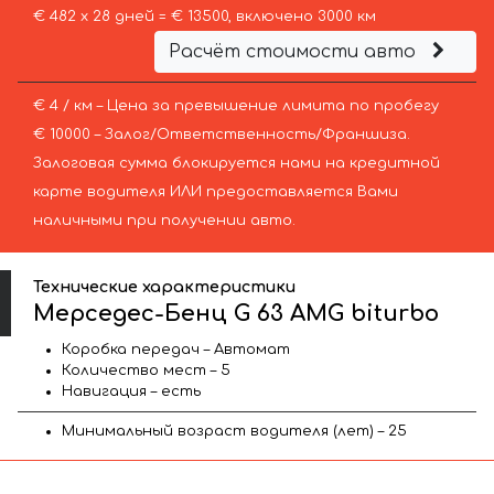
€ 482 х 28 дней = € 13500, включено 3000 км
Расчёт стоимости авто
€ 4 / км – Цена за превышение лимита по пробегу
€ 10000 – Залог/Ответственность/Франшиза.
Залоговая сумма блокируется нами на кредитной
карте водителя ИЛИ предоставляется Вами
наличными при получении авто.
Технические характеристики
Мерседес-Бенц G 63 AMG biturbo
Коробка передач – Автомат
Количество мест – 5
Навигация – есть
Минимальный возраст водителя (лет) – 25