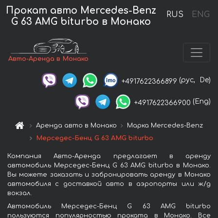
Прокат авто Mercedes-Benz
RUS
ENG
G 63 AMG biturbo в Монако
Авто-Аренда в Монако
(рус,
De)
+4917622366899
(Eng)
+4917622366900
Аренда авто в Монако
Марка Mercedes-Benz
Мерседес-Бенц G 63 AMG biturbo
Компания Авто-Аренда предлагает в аренду
автомобиль Мерседес-Бенц G 63 AMG biturbo в Монако.
Вы можете заказать и забронировать аренду в Монако
автомобиля с доставкой авто в аэропорты или ж/д
вокзал.
Автомобиль Мерседес-Бенц G 63 AMG biturbo
пользуются популярностью проката в Монако. Все