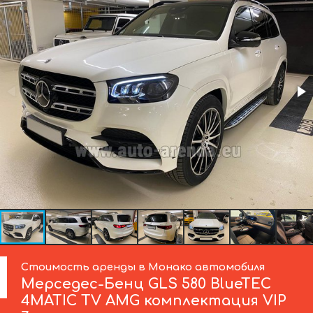
Стоимость аренды в Монако автомобиля
Мерседес-Бенц
GLS 580 BlueTEC
4MATIC TV AMG комплектация VIP