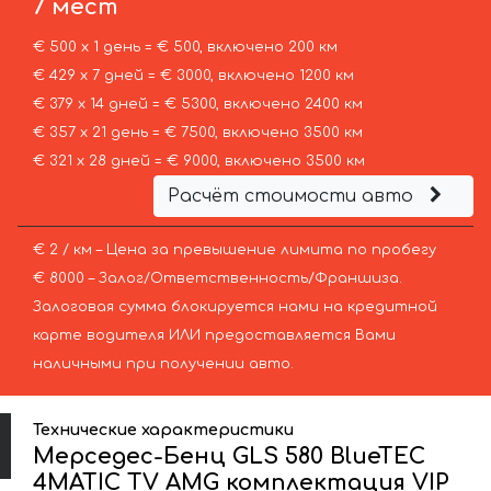
7 мест
€ 500 х 1 день = € 500, включено 200 км
€ 429 х 7 дней = € 3000, включено 1200 км
€ 379 х 14 дней = € 5300, включено 2400 км
€ 357 х 21 день = € 7500, включено 3500 км
€ 321 х 28 дней = € 9000, включено 3500 км
Расчёт стоимости авто
€ 2 / км – Цена за превышение лимита по пробегу
€ 8000 – Залог/Ответственность/Франшиза.
Залоговая сумма блокируется нами на кредитной
карте водителя ИЛИ предоставляется Вами
наличными при получении авто.
Технические характеристики
Мерседес-Бенц GLS 580 BlueTEC
4MATIC TV AMG комплектация VIP