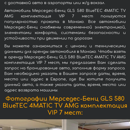
с доставкой авто в аэропорты или ж/д вокзал.
Автомобиль Мерседес-Бенц GLS 580 BlueTEC 4MATIC TV
AMG комплектация VIP 7 мест пользуются
популярностью проката в Монако. Все автомобили
Мерседес-Бенц снабжены современной электроникой,
элементами комфорта, системами безопасности и
устойчивости при движении по дорогам.
Вы можете ознакомиться с ценами и техническими
данными для аренды автомобиля в Монако. Чтобы взять
в аренду Мерседес-Бенц GLS 580 BlueTEC 4MATIC TV AMG
комплектация VIP 7 мест, мы предлагаем Вам сделать
запрос на бронирование авто, заполнив форму запроса.
Вам необходимо указать в Вашем запросе даты, время,
место или адрес в Европе, где Вы хотите получить
данный авто, а также указать даты, время, место или
адрес возврата машины.
Фотографии Мерседес-Бенц GLS 580
BlueTEC 4MATIC TV AMG комплектация
VIP 7 мест: