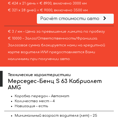
€ 424 х 21 день = € 8900, включено 3000 км
€ 321 х 28 дней = € 9000, включено 3500 км
Расчёт стоимости авто
€ 3 / км – Цена за превышение лимита по пробегу
€ 10000 – Залог/Ответственность/Франшиза.
Залоговая сумма блокируется нами на кредитной
карте водителя ИЛИ предоставляется Вами
наличными при получении авто.
Технические характеристики
Мерседес-Бенц S 63 Кабриолет
AMG
Коробка передач – Автомат
Количество мест – 4
Навигация – есть
Минимальный возраст водителя (лет) – 25