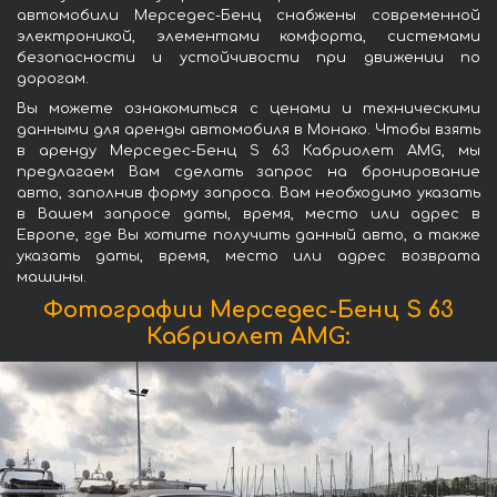
автомобили Мерседес-Бенц снабжены современной
электроникой, элементами комфорта, системами
безопасности и устойчивости при движении по
дорогам.
Вы можете ознакомиться с ценами и техническими
данными для аренды автомобиля в Монако. Чтобы взять
в аренду Мерседес-Бенц S 63 Кабриолет AMG, мы
предлагаем Вам сделать запрос на бронирование
авто, заполнив форму запроса. Вам необходимо указать
в Вашем запросе даты, время, место или адрес в
Европе, где Вы хотите получить данный авто, а также
указать даты, время, место или адрес возврата
машины.
Фотографии Мерседес-Бенц S 63
Кабриолет AMG: