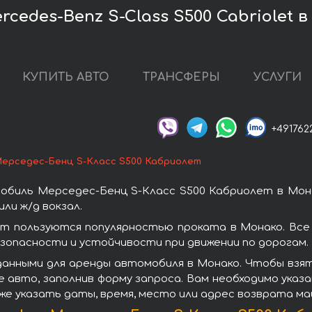
cedes-Benz S-Class S500 Cabriolet 
КУПИТЬ АВТО
ТРАНСФЕРЫ
УСЛУГИ
+491762
ерседес-Бенц S-Класс S500 Кабриолет
обиль Мерседес-Бенц S-Класс S500 Кабриолет в Мона
ли ж/д вокзал.
т пользуются популярностью проката в Монако. Вс
зопасности и устойчивости при движении по дорогам.
данными для аренды автомобиля в Монако. Чтобы взят
 авто, заполнив форму запроса. Вам необходимо указа
же указать даты, время, место или адрес возврата ма