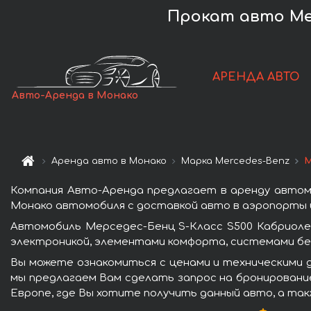
Прокат авто Mer
АРЕНДА АВТО
Авто-Аренда в Монако
Аренда авто в Монако
Марка Mercedes-Benz
М
Компания Авто-Аренда предлагает в аренду автом
Монако автомобиля с доставкой авто в аэропорты и
Автомобиль Мерседес-Бенц S-Класс S500 Кабриоле
электроникой, элементами комфорта, системами бе
Вы можете ознакомиться с ценами и техническими 
мы предлагаем Вам сделать запрос на бронирование
Европе, где Вы хотите получить данный авто, а так