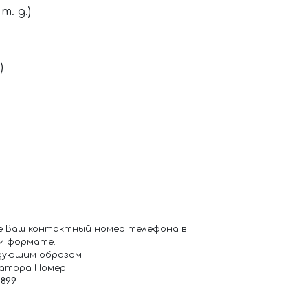
. д.)
)
е Ваш контактный номер телефона в
м формате.
дующим образом:
ратора Номер
6899