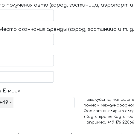
о получения авто (город, гостиница, аэропорт и т
Место окончания аренды (город, гостиница и т. д.
 Е-маил
Пожалуйста, напишит
+49
полном международно
Формат выглядит сле
+Код_страны Код_опе
Например,
+49 176 2236