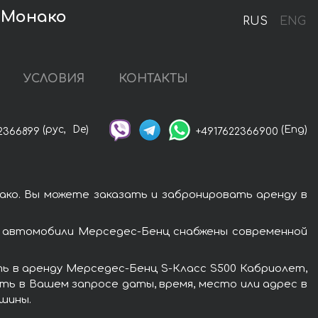
в Монако
RUS
ENG
УСЛОВИЯ
КОНТАКТЫ
(рус,
De)
(Eng)
2366899
+4917622366900
ко. Вы можете заказать и забронировать аренду в
е автомобили Мерседес-Бенц снабжены современной
ь в аренду Мерседес-Бенц S-Класс S500 Кабриолет,
ть в Вашем запросе даты, время, место или адрес в
шины.