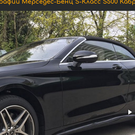
афии Мерседес-Бенц S-Класс S500 Каб