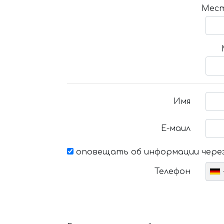
Мест
Имя
Е-маил
оповещать об информации через
Телефон