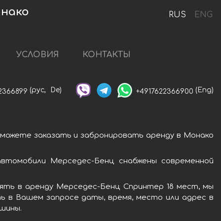
онако
RUS
ENG
УСЛОВИЯ
КОНТАКТЫ
(рус,
De)
(Eng)
2366899
+4917622366900
 можете заказать и забронировать аренду в Монако
автомобили Мерседес-Бенц снабжены современной
ять в аренду Мерседес-Бенц Спринтер 18 мест, мы
ь в Вашем запросе даты, время, место или адрес в
шины.