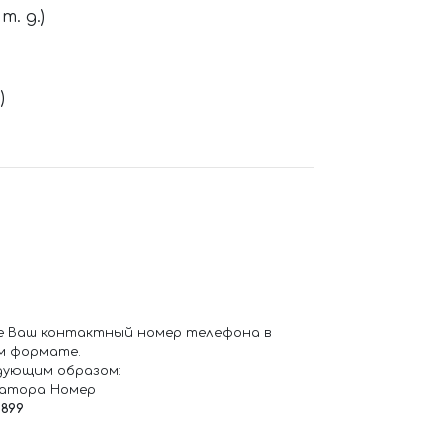
. д.)
)
е Ваш контактный номер телефона в
м формате.
дующим образом:
ратора Номер
6899