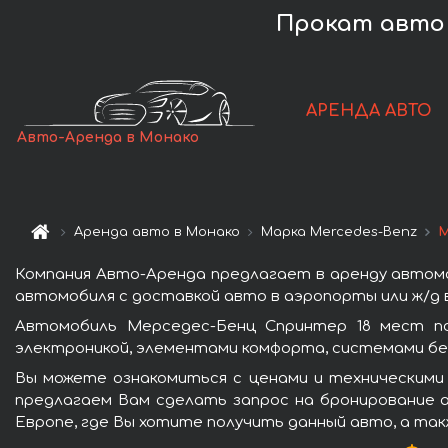
Прокат авто M
АРЕНДА АВТО
Авто-Аренда в Монако
Аренда авто в Монако
Марка Mercedes-Benz
М
Компания Авто-Аренда предлагает в аренду автомо
автомобиля с доставкой авто в аэропорты или ж/д в
Автомобиль Мерседес-Бенц Спринтер 18 мест по
электроникой, элементами комфорта, системами бе
Вы можете ознакомиться с ценами и техническими
предлагаем Вам сделать запрос на бронирование а
Европе, где Вы хотите получить данный авто, а так