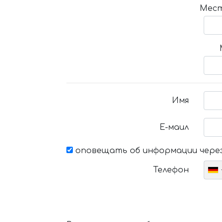
Мест
Имя
Е-маил
оповещать об информации через
Телефон