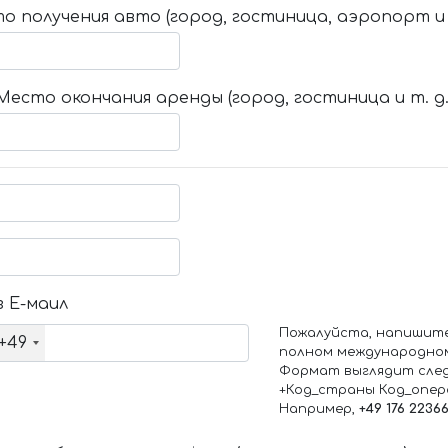
о получения авто (город, гостиница, аэропорт и т
Место окончания аренды (город, гостиница и т. д.
 Е-маил
Пожалуйста, напишит
+49
полном международно
Формат выглядит сле
+Код_страны Код_опе
Например,
+49 176 2236