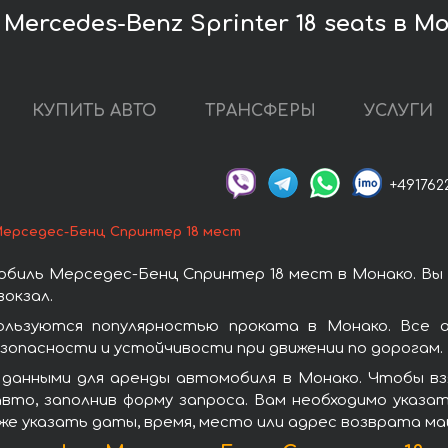
ercedes-Benz Sprinter 18 seats в М
КУПИТЬ АВТО
ТРАНСФЕРЫ
УСЛУГИ
+491762
ерседес-Бенц Спринтер 18 мест
биль Мерседес-Бенц Спринтер 18 мест в Монако. Вы
окзал.
льзуются популярностью проката в Монако. Все 
зопасности и устойчивости при движении по дорогам.
 данными для аренды автомобиля в Монако. Чтобы вз
вто, заполнив форму запроса. Вам необходимо указат
же указать даты, время, место или адрес возврата ма