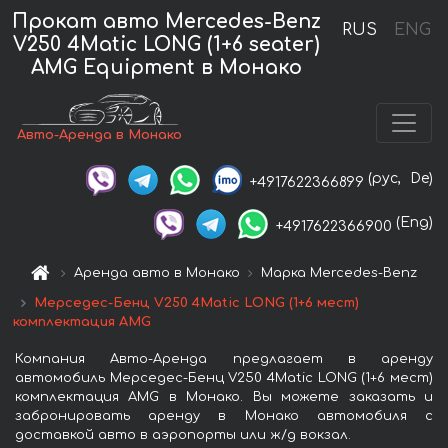
Прокат авто Mercedes-Benz
RUS
ENG
V250 4Matic LONG (1+6 seater)
AMG Equipment в Монако
Авто-Аренда в Монако
(рус,
De)
+4917622366899
(Eng)
+4917622366900
Аренда авто в Монако
Марка Mercedes-Benz
Мерседес-Бенц V250 4Matic LONG (1+6 мест)
комплектация AMG
Компания Авто-Аренда предлагает в аренду
автомобиль Мерседес-Бенц V250 4Matic LONG (1+6 мест)
комплектация AMG в Монако. Вы можете заказать и
забронировать аренду в Монако автомобиля с
доставкой авто в аэропорты или ж/д вокзал.