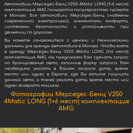
Автомобиль Мерседес-Бенц V250 4Matic LONG (1+6 мест)
комплектация AMG пользуются популярностью проката
в Монако. Все автомобили Мерседес-Бенц снабжены
современной электроникой, элементами комфорта,
системами безопасности и устойчивости при
движении по дорогам.
Вы можете ознакомиться с ценами и техническими
данными для аренды автомобиля в Монако. Чтобы взять
в аренду Мерседес-Бенц V250 4Matic LONG (1+6 мест)
комплектация AMG, мы предлагаем Вам сделать запрос
на бронирование авто, заполнив форму запроса. Вам
необходимо указать в Вашем запросе даты, время,
место или адрес в Европе, где Вы хотите получить
данный авто, а также указать даты, время, место или
адрес возврата машины.
Фотографии Мерседес-Бенц V250
4Matic LONG (1+6 мест) комплектация
AMG: