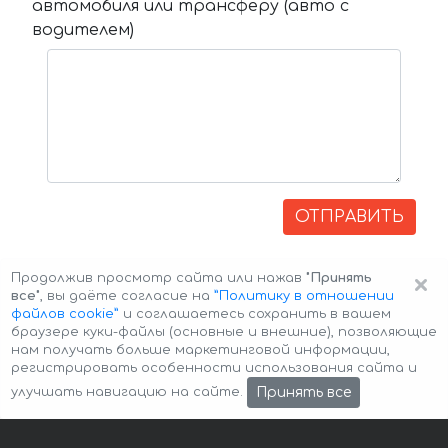
автомобиля или трансферу (авто с
водителем)
ОТПРАВИТЬ
×
Продолжив просмотр сайта или нажав
"Принять
все"
, вы даёте согласие на
”Политику в отношении
файлов cookie”
и соглашаетесь сохранить в вашем
браузере куки-файлы (основные и внешние), позволяющие
нам получать больше маркетинговой информации,
регистрировать особенности использования сайта и
Авторские права © 2026 Авто-Аренда
Cookie Policy
Принять все
улучшать навигацию на сайте.