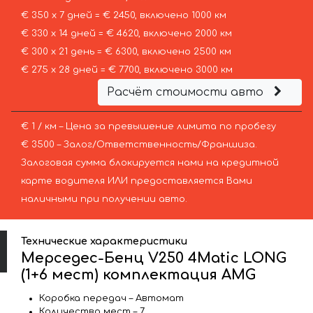
€ 350 х 7 дней = € 2450, включено 1000 км
€ 330 х 14 дней = € 4620, включено 2000 км
€ 300 х 21 день = € 6300, включено 2500 км
€ 275 х 28 дней = € 7700, включено 3000 км
Расчёт стоимости авто
€ 1 / км – Цена за превышение лимита по пробегу
€ 3500 – Залог/Ответственность/Франшиза.
Залоговая сумма блокируется нами на кредитной
карте водителя ИЛИ предоставляется Вами
наличными при получении авто.
Технические характеристики
Мерседес-Бенц V250 4Matic LONG
(1+6 мест) комплектация AMG
Коробка передач – Автомат
Количество мест – 7