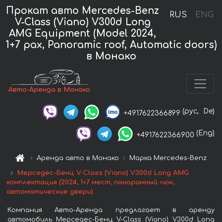
Прокат авто Mercedes-Benz
RUS
ENG
V-Class (Viano) V300d Long
AMG Equipment (Model 2024,
1+7 pax, Panoramic roof, Automatic doors)
в Монако
Авто-Аренда в Монако
(рус,
De)
+4917622366899
(Eng)
+4917622366900
Аренда авто в Монако
Марка Mercedes-Benz
Мерседес-Бенц V-Class (Viano) V300d Long AMG
комплектация (2024, 1+7 мест, панорамный люк,
автоматические двери)
Компания Авто-Аренда предлагает в аренду
автомобиль Мерседес-Бенц V-Class (Viano) V300d Long