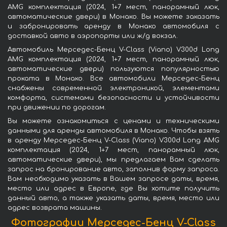
AMG комплектация (2024, 1+7 мест, панорамный люк,
автоматические двери) в Монако. Вы можете заказать
и забронировать аренду в Монако автомобиля с
доставкой авто в аэропорты или ж/д вокзал.
Автомобиль Мерседес-Бенц V-Class (Viano) V300d Long
AMG комплектация (2024, 1+7 мест, панорамный люк,
автоматические двери) пользуются популярностью
проката в Монако. Все автомобили Мерседес-Бенц
снабжены современной электроникой, элементами
комфорта, системами безопасности и устойчивости
при движении по дорогам.
Вы можете ознакомиться с ценами и техническими
данными для аренды автомобиля в Монако. Чтобы взять
в аренду Мерседес-Бенц V-Class (Viano) V300d Long AMG
комплектация (2024, 1+7 мест, панорамный люк,
автоматические двери), мы предлагаем Вам сделать
запрос на бронирование авто, заполнив форму запроса.
Вам необходимо указать в Вашем запросе даты, время,
место или адрес в Европе, где Вы хотите получить
данный авто, а также указать даты, время, место или
адрес возврата машины.
Фотографии Мерседес-Бенц V-Class