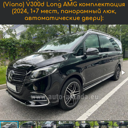
(Viano) V300d Long AMG комплектация
(2024, 1+7 мест, панорамный люк,
автоматические двери):