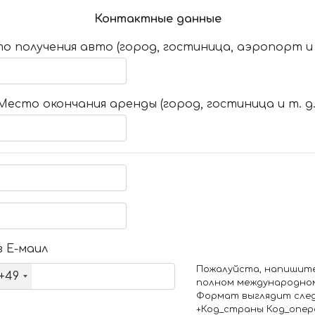
Контактные данные
о получения авто (город, гостиница, аэропорт и т
Место окончания аренды (город, гостиница и т. д.
 Е-маил
Пожалуйста, напишит
+49
полном международно
Формат выглядит сле
+Код_страны Код_опе