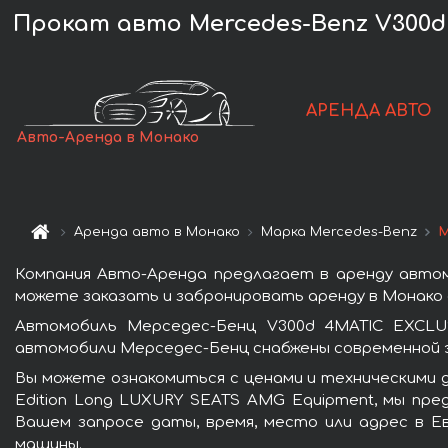
Прокат авто Mercedes-Benz V300d
АРЕНДА АВТО
Авто-Аренда в Монако
Аренда авто в Монако
Марка Mercedes-Benz
М
Компания Авто-Аренда предлагает в аренду автом
можете заказать и забронировать аренду в Монако 
Автомобиль Мерседес-Бенц V300d 4MATIC EXCLUS
автомобили Мерседес-Бенц снабжены современной э
Вы можете ознакомиться с ценами и техническими 
Edition Long LUXURY SEATS AMG Equipment, мы пре
Вашем запросе даты, время, место или адрес в Е
машины.