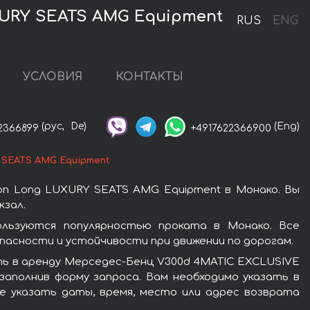
XURY SEATS AMG Equipment
RUS
ENG
УСЛОВИЯ
КОНТАКТЫ
(рус,
De)
(Eng)
2366899
+4917622366900
 SEATS AMG Equipment
on Long LUXURY SEATS AMG Equipment в Монако. Вы
кзал.
ользуются популярностью проката в Монако. Все
асности и устойчивости при движении по дорогам.
ть в аренду Мерседес-Бенц V300d 4MATIC EXCLUSIVE
заполнив форму запроса. Вам необходимо указать в
е указать даты, время, место или адрес возврата