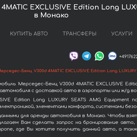
 4MATIC EXCLUSIVE Edition Long LU
в Монако
КУПИТЬ АВТО
ТРАНСФЕРЫ
УСЛУГИ
+491762
ерседес-Бенц V300d 4MATIC EXCLUSIVE Edition Long LUXURY
обиль Мерседес-Бенц V300d 4MATIC EXCLUSIVE Editi
автомобиля с доставкой авто в аэропорты или ж/д во
IVE Edition Long LUXURY SEATS AMG Equipment п
лектроникой, элементами комфорта, системами безоп
данными для аренды автомобиля в Монако. Чтобы взя
длагаем Вам сделать запрос на бронирование авто, 
вропе, где Вы хотите получить данный авто, а такж