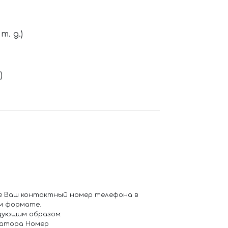
. д.)
)
е Ваш контактный номер телефона в
м формате.
дующим образом:
ратора Номер