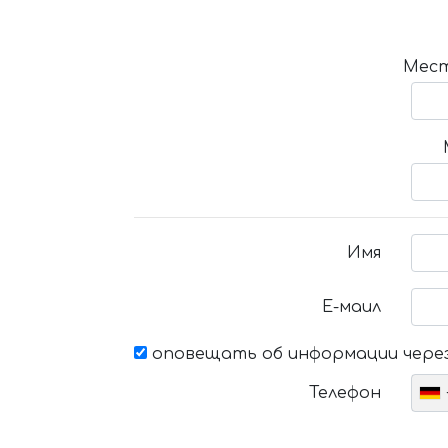
Мест
Имя
Е-маил
оповещать об информации через
Телефон