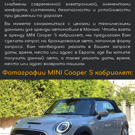
снабжены современной электроникой, элементами
комфорта, системами безопасности и устойчивости
при движении по дорогам.
Вы можете ознакомиться с ценами и техническими
данными для аренды автомобиля в Монако. Чтобы взять
в аренду MINI Cooper S кабриолет, мы предлагаем Вам
сделать запрос на бронирование авто, заполнив форму
запроса. Вам необходимо указать в Вашем запросе
даты, время, место или адрес в Европе, где Вы хотите
получить данный авто, а также указать даты, время,
место или адрес возврата машины.
Фотографии MINI Cooper S кабриолет: