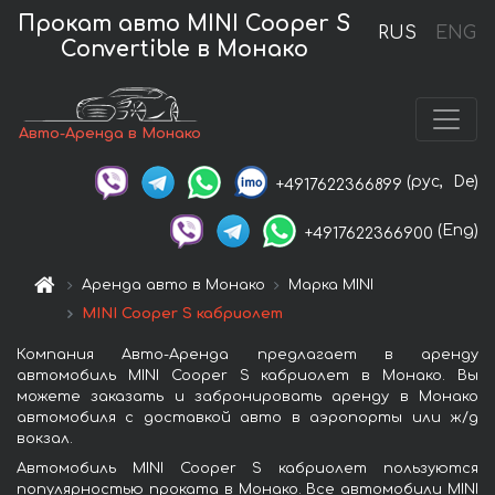
Прокат авто MINI Cooper S
RUS
ENG
Convertible в Монако
Авто-Аренда в Монако
(рус,
De)
+4917622366899
(Eng)
+4917622366900
Аренда авто в Монако
Марка MINI
MINI Cooper S кабриолет
Компания Авто-Аренда предлагает в аренду
автомобиль MINI Cooper S кабриолет в Монако. Вы
можете заказать и забронировать аренду в Монако
автомобиля с доставкой авто в аэропорты или ж/д
вокзал.
Автомобиль MINI Cooper S кабриолет пользуются
популярностью проката в Монако. Все автомобили MINI