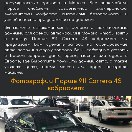
популярностью проката в Монако. Все автомобили
Порше снабжены современной электроникой,
элементами комфорта, системами безопасности и
устойчивости при движении по дорогам.
Вы можете ознакомиться с ценами и техническими
данными для аренды автомобиля в Монако. Чтобы взять
в аренду Порше 911 Carrera 4S кабриолет, мы
предлагаем Вам сделать запрос на бронирование
авто, заполнив форму запроса. Вам необходимо указать
в Вашем запросе даты, время, место или адрес в
Европе, где Вы хотите получить данный авто, а также
указать даты, время, место или адрес возврата
машины.
Фотографии Порше 911 Carrera 4S
кабриолет: