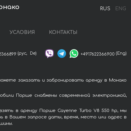
Монако
RUS
ENG
УСЛОВИЯ
КОНТАКТЫ
(рус,
De)
(Eng)
2366899
+4917622366900
можете заказать и забронировать аренду в Монако
обили Порше снабжены современной электроникой,
зять в аренду Порше Cayenne Turbo V8 550 hp, мы
ь в Вашем запросе даты, время, место или адрес в
шины.