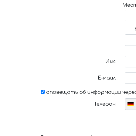
Мест
Имя
Е-маил
оповещать об информации через
Телефон