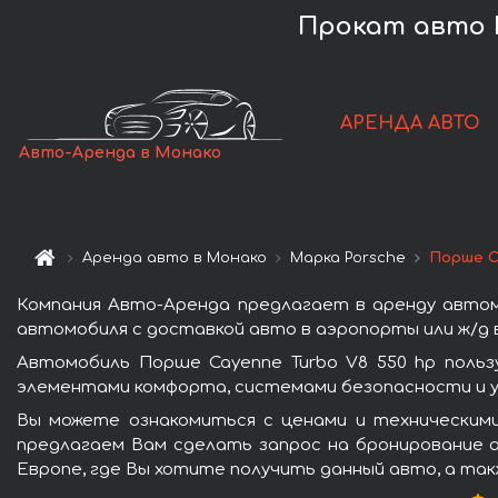
Прокат авто P
АРЕНДА АВТО
Авто-Аренда в Монако
Аренда авто в Монако
Марка Porsche
Порше C
Компания Авто-Аренда предлагает в аренду автом
автомобиля с доставкой авто в аэропорты или ж/д в
Автомобиль Порше Cayenne Turbo V8 550 hp поль
элементами комфорта, системами безопасности и у
Вы можете ознакомиться с ценами и техническими
предлагаем Вам сделать запрос на бронирование а
Европе, где Вы хотите получить данный авто, а так