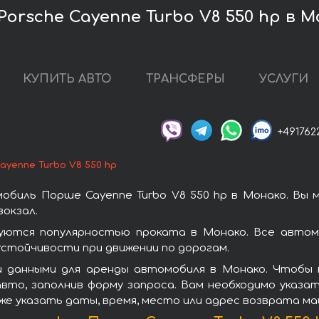
orsche Cayenne Turbo V8 550 hp в 
КУПИТЬ АВТО
ТРАНСФЕРЫ
УСЛУГИ
+491762
ayenne Turbo V8 550 hp
обиль Порше Cayenne Turbo V8 550 hp в Монако. Вы 
окзал.
зуются популярностью проката в Монако. Все автом
стойчивости при движении по дорогам.
 данными для аренды автомобиля в Монако. Чтобы в
вто, заполнив форму запроса. Вам необходимо указат
же указать даты, время, место или адрес возврата ма