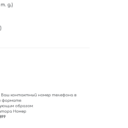
. д.)
)
 Ваш контактный номер телефона в
 формате.
ующим образом:
атора Номер
899