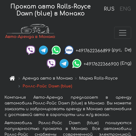
Прокат авто Rolls-Royce
RUS
ENG
Dawn (blue) в Монако
Авто-Аренда в Монако
(рус,
De)
+4917622366899
(Eng)
+4917622366900
Аренда авто в Монако
Марка Rolls-Royce
Роллс-Ройс Dawn (blue)
Компания Авто-Аренда предлагает в аренду
автомобиль Роллс-Ройс Dawn (blue) в Монако. Вы можете
заказать и забронировать аренду в Монако автомобиля
с доставкой авто в аэропорты или ж/д вокзал.
Автомобиль Роллс-Ройс Dawn (blue) пользуются
популярностью проката в Монако. Все автомобили
Роллс-Ройс снабжены современной электроникой,