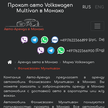
Прокат авто Volkswagen
RUS
ENG
Multivan в Монако
Авто-Аренда в Монако
(рус,
De)
+4917622366899
(Eng)
+4917622366900
Аренда авто в Монако
Марка Volkswagen
Фольксваген Мультиван
Компания Авто-Аренда предлагает в аренду
автомобиль Фольксваген Мультиван в Монако. Вы
можете заказать и забронировать аренду в Монако
автомобиля с доставкой авто в аэропорты или ж/д
вокзал.
Автомобиль Фольксваген Мультиван пользуются
популярностью проката в Монако. Все автомобили