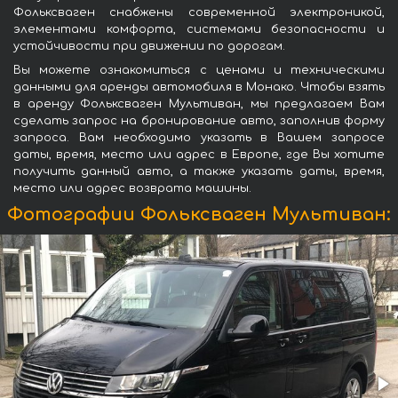
Фольксваген снабжены современной электроникой,
элементами комфорта, системами безопасности и
устойчивости при движении по дорогам.
Вы можете ознакомиться с ценами и техническими
данными для аренды автомобиля в Монако. Чтобы взять
в аренду Фольксваген Мультиван, мы предлагаем Вам
сделать запрос на бронирование авто, заполнив форму
запроса. Вам необходимо указать в Вашем запросе
даты, время, место или адрес в Европе, где Вы хотите
получить данный авто, а также указать даты, время,
место или адрес возврата машины.
Фотографии Фольксваген Мультиван: