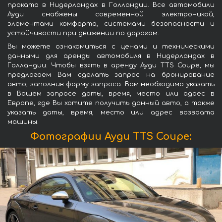
проката в Нидерландах в Голландии. Все автомобили
Ауди снабжены современной электроникой,
элементами комфорта, системами безопасности и
устойчивости при движении по дорогам.
Вы можете ознакомиться с ценами и техническими
данными для аренды автомобиля в Нидерландах в
Голландии. Чтобы взять в аренду Ауди TTS Coupe, мы
предлагаем Вам сделать запрос на бронирование
авто, заполнив форму запроса. Вам необходимо указать
в Вашем запросе даты, время, место или адрес в
Европе, где Вы хотите получить данный авто, а также
указать даты, время, место или адрес возврата
машины.
Фотографии Ауди TTS Coupe: