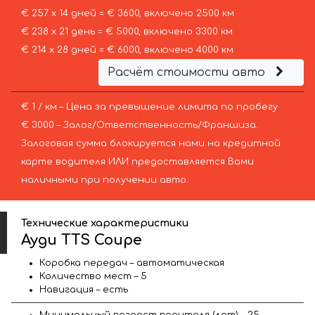
€ 257 х 14 дней = € 3600, включено 2500 км
€ 238 х 21 день = € 5000, включено 3300 км
€ 214 х 28 дней = € 6000, включено 4000 км
Расчёт стоимости авто
€ 1 / км – Цена за превышение лимита по пробегу
€ 3000 – Залог/Ответственность/Франшиза.
Залоговая сумма блокируется нами на кредитной
карте водителя ИЛИ предоставляется Вами
наличными при получении авто.
Технические характеристики
Ауди TTS Coupe
Коробка передач – автоматическая
Количество мест – 5
Навигация – есть
Минимальный возраст водителя (лет) – 25