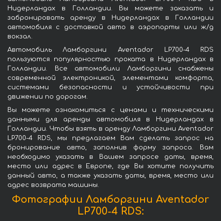
Нидерландах в Голландии. Вы можете заказать и
забронировать аренду в Нидерландах в Голландии
автомобиля с доставкой авто в аэропорты или ж/д
вокзал.
Автомобиль Ламборгини Aventador LP700-4 RDS
пользуются популярностью проката в Нидерландах в
Голландии. Все автомобили Ламборгини снабжены
современной электроникой, элементами комфорта,
системами безопасности и устойчивости при
движении по дорогам.
Вы можете ознакомиться с ценами и техническими
данными для аренды автомобиля в Нидерландах в
Голландии. Чтобы взять в аренду Ламборгини Aventador
LP700-4 RDS, мы предлагаем Вам сделать запрос на
бронирование авто, заполнив форму запроса. Вам
необходимо указать в Вашем запросе даты, время,
место или адрес в Европе, где Вы хотите получить
данный авто, а также указать даты, время, место или
адрес возврата машины.
Фотографии Ламборгини Aventador
LP700-4 RDS: