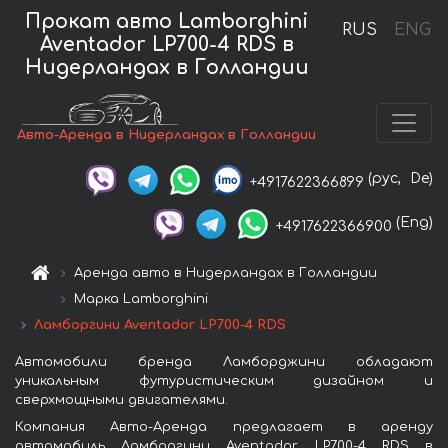
Прокат авто Lamborghini
RUS
ENG
Aventador LP700-4 RDS в
Нидерландах в Голландии
Авто-Аренда в Нидерландах в Голландии
(рус,
De)
+4917622366899
(Eng)
+4917622366900
Аренда авто в Нидерландах в Голландии
Марка Lamborghini
Ламборгини Aventador LP700-4 RDS
Автомобили бренда Ламборджини обладают
уникальным футуристическим дизайном и
сверхмощными двигателями.
Компания Авто-Аренда предлагает в аренду
автомобиль Ламборгини Aventador LP700-4 RDS в