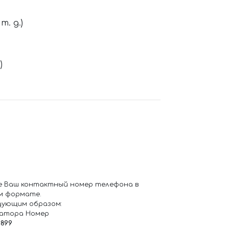
. д.)
)
е Ваш контактный номер телефона в
м формате.
дующим образом:
ратора Номер
6899