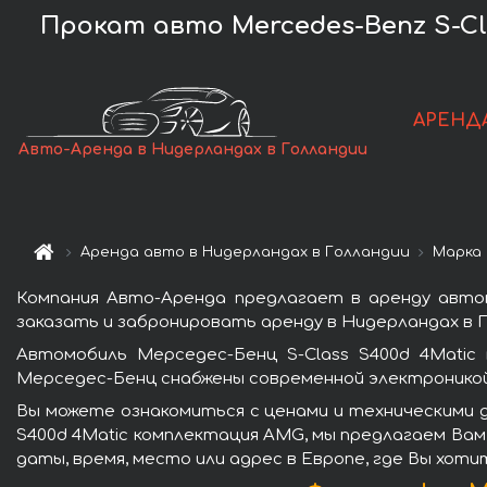
Прокат авто Mercedes-Benz S-Cl
АРЕНД
Авто-Аренда в Нидерландах в Голландии
Аренда авто в Нидерландах в Голландии
Марка 
Компания Авто-Аренда предлагает в аренду автом
заказать и забронировать аренду в Нидерландах в Г
Автомобиль Мерседес-Бенц S-Class S400d 4Matic
Мерседес-Бенц снабжены современной электроникой
Вы можете ознакомиться с ценами и техническими д
S400d 4Matic комплектация AMG, мы предлагаем Вам
даты, время, место или адрес в Европе, где Вы хот