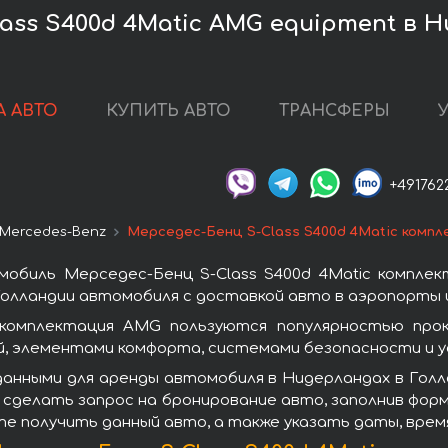
ass S400d 4Matic AMG equipment в 
А АВТО
КУПИТЬ АВТО
ТРАНСФЕРЫ
+491762
Mercedes-Benz
Мерседес-Бенц S-Class S400d 4Matic комп
обиль Мерседес-Бенц S-Class S400d 4Matic компле
олландии автомобиля с доставкой авто в аэропорты и
 комплектация AMG пользуются популярностью про
, элементами комфорта, системами безопасности и у
анными для аренды автомобиля в Нидерландах в Голл
 сделать запрос на бронирование авто, заполнив форм
ите получить данный авто, а также указать даты, вре