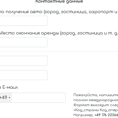
Контактные данные
о получения авто (город, гостиница, аэропорт и т
Место окончания аренды (город, гостиница и т. д.
 Е-маил
Пожалуйста, напишит
+49
полном международно
Формат выглядит сле
+Код_страны Код_опе
Например,
+49 176 2236