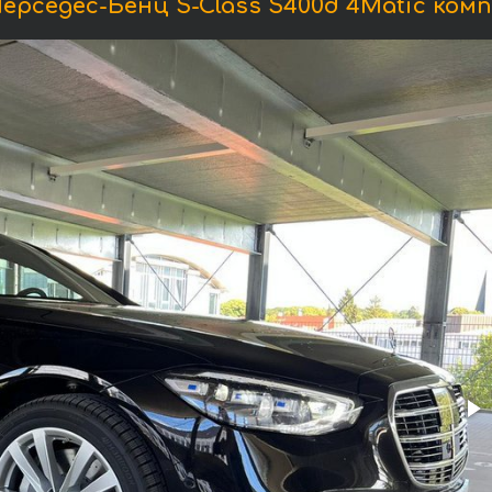
рседес-Бенц S-Class S400d 4Matic ком