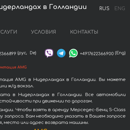
Нидерландах в Голландии
RUS
ENG
УСЛУГИ
УСЛОВИЯ
КОНТАКТЫ
(рус,
De)
(Eng)
2366899
+4917622366900
лектация AMG
ктация AMG в Нидерландах в Голландии. Вы можете
ли ж/д вокзал.
ката в Нидерландах в Голландии. Все автомобили
стойчивости при движении по дорогам.
андии. Чтобы взять в аренду Мерседес-Бенц S-Class
у запроса. Вам необходимо указать в Вашем запросе
мя, место или адрес возврата машины.