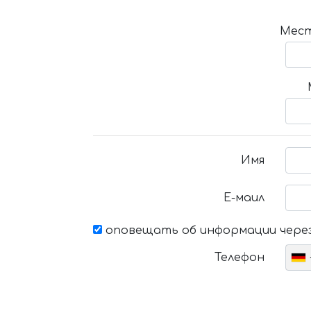
Мест
Имя
Е-маил
оповещать об информации через
Телефон