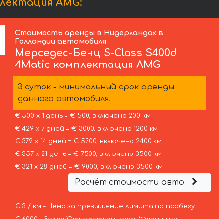
плектация AMG:
Стоимость аренды в Нидерландах в
Голландии автомобиля
Мерседес-Бенц
S-Class S400d
4Matic комплектация AMG
3 суток - минимальный срок аренды
данного автомобиля.
€ 500 х 1 день = € 500, включено 200 км
€ 429 х 7 дней = € 3000, включено 1200 км
€ 379 х 14 дней = € 5300, включено 2400 км
€ 357 х 21 день = € 7500, включено 3500 км
€ 321 х 28 дней = € 9000, включено 3500 км
Расчёт стоимости авто
€ 3 / км – Цена за превышение лимита по пробегу