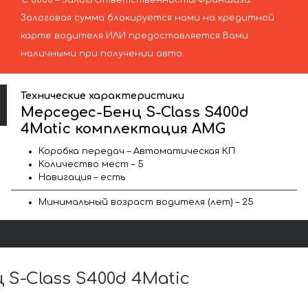
€ 6000 – Залог/Ответственность/Франшиза.
Залоговая сумма блокируется нами на кредитной
карте водителя ИЛИ предоставляется Вами
наличными при получении авто.
Технические характеристики
Мерседес-Бенц S-Class S400d
4Matic комплектация AMG
Коробка передач – Автоматическая КП
Количество мест – 5
Навигация – есть
Минимальный возраст водителя (лет) – 25
S-Class S400d 4Matic