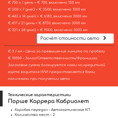
€ 700 х 1 день = € 700, включено 150 км
€ 500 х 7 дней = € 3500, включено 1000 км
€ 442 х 14 дней = € 6183, включено 2000 км
€ 417 х 21 день = € 8750, включено 3000 км
€ 321 х 28 дней = € 9000, включено 3000 км
Расчёт стоимости авто
€ 3 / км – Цена за превышение лимита по пробегу
€ 10000 – Залог/Ответственность/Франшиза.
Залоговая сумма блокируется нами на кредитной
карте водителя ИЛИ предоставляется Вами
наличными при получении авто.
Технические характеристики
Порше Каррера Кабриолет
Коробка передач – Автоматическая КП
Количество мест – 2