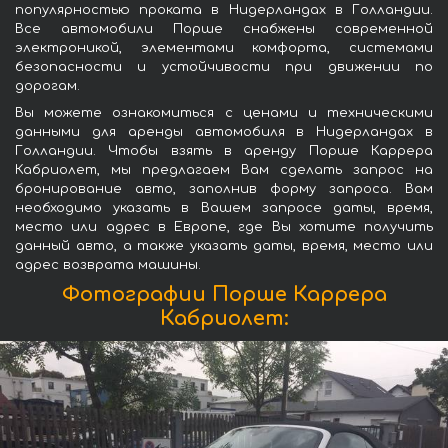
популярностью проката в Нидерландах в Голландии.
Все автомобили Порше снабжены современной
электроникой, элементами комфорта, системами
безопасности и устойчивости при движении по
дорогам.
Вы можете ознакомиться с ценами и техническими
данными для аренды автомобиля в Нидерландах в
Голландии. Чтобы взять в аренду Порше Каррера
Кабриолет, мы предлагаем Вам сделать запрос на
бронирование авто, заполнив форму запроса. Вам
необходимо указать в Вашем запросе даты, время,
место или адрес в Европе, где Вы хотите получить
данный авто, а также указать даты, время, место или
адрес возврата машины.
Фотографии Порше Каррера
Кабриолет: