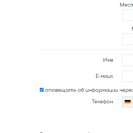
Мест
Имя
Е-маил
оповещать об информации через
Телефон