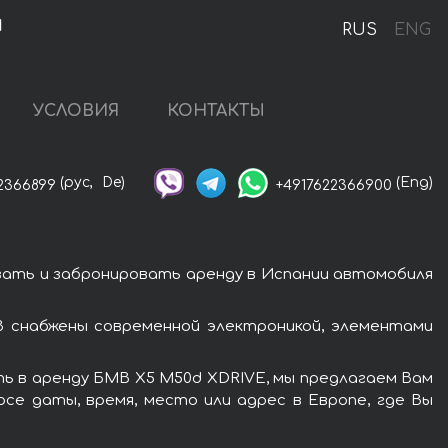
и
RUS
ENG
УСЛОВИЯ
КОНТАКТЫ
(рус,
De)
(Eng)
2366899
+4917622366900
зать и забронировать аренду в Испании автомобиля
 снабжены современной электроникой, элементами
ть в аренду БМВ X5 M50d XDRIVE, мы предлагаем Вам
се даты, время, место или адрес в Европе, где Вы