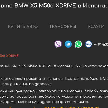
вто BMW X5 M50d XDRIVE в Испани
КУПИТЬ АВТО
ТРАНСФЕРЫ
УСЛУГИ
+491762
50d XDRIVE
биль БМВ X5 M50d XDRIVE в Испании. Вы можете зака
лярностью проката в Испании. Все автомобили БМВ
при движении по дорогам.
анными для аренды автомобиля в Испании. Чтобы взя
орму запроса. Вам необходимо указать в Вашем запро
ы, время, место или адрес возврата машины.