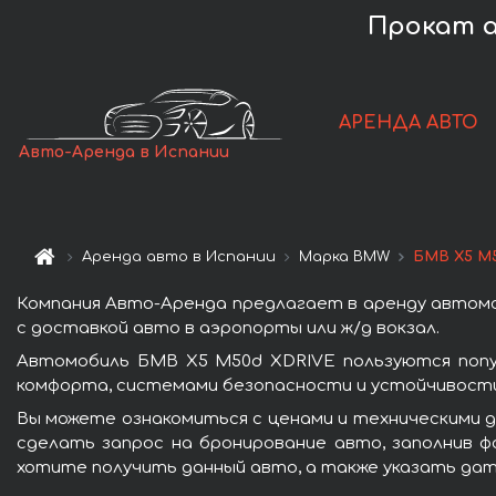
Прокат а
АРЕНДА АВТО
Авто-Аренда в Испании
Аренда авто в Испании
Марка BMW
БМВ X5 M
Компания Авто-Аренда предлагает в аренду автомо
с доставкой авто в аэропорты или ж/д вокзал.
Автомобиль БМВ X5 M50d XDRIVE пользуются попу
комфорта, системами безопасности и устойчивости 
Вы можете ознакомиться с ценами и техническими д
сделать запрос на бронирование авто, заполнив ф
хотите получить данный авто, а также указать дат