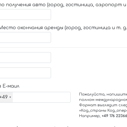
о получения авто (город, гостиница, аэропорт и т
Место окончания аренды (город, гостиница и т. д.
 Е-маил
Пожалуйста, напишит
+49
полном международно
Формат выглядит сле
+Код_страны Код_опе
Например,
+49 176 2236