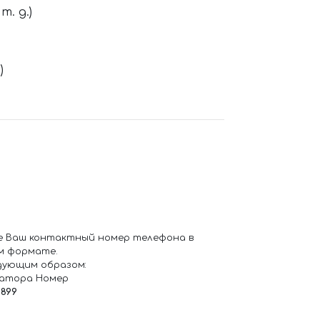
. д.)
)
е Ваш контактный номер телефона в
м формате.
дующим образом:
ратора Номер
6899