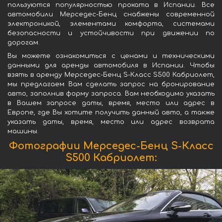
пользуются популярностью проката в Испании. Все
автомобили Мерседес-Бенц снабжены современной
электроникой, элементами комфорта, системами
безопасности и устойчивости при движении по
дорогам.
Вы можете ознакомиться с ценами и техническими
данными для аренды автомобиля в Испании. Чтобы
взять в аренду Мерседес-Бенц S-Класс S500 Кабриолет,
мы предлагаем Вам сделать запрос на бронирование
авто, заполнив форму запроса. Вам необходимо указать
в Вашем запросе даты, время, место или адрес в
Европе, где Вы хотите получить данный авто, а также
указать даты, время, место или адрес возврата
машины.
Фотографии Мерседес-Бенц S-Класс
S500 Кабриолет: