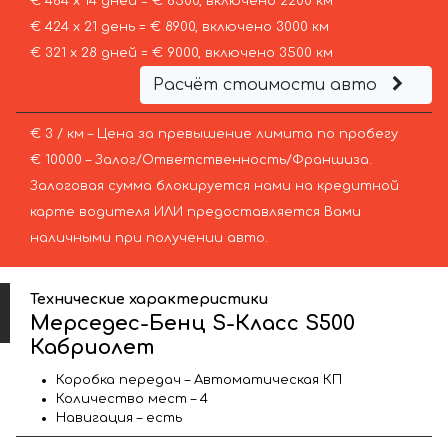
€ 464 х 14 дней = € 6500, включено 2200 км
€ 424 х 21 день = € 8900, включено 3000 км
€ 321 х 28 дней = € 9000, включено 3500 км
Расчёт стоимости авто
€ 3 / км – Цена за превышение лимита по пробегу
€ 10000 – Залог/Ответственность/Франшиза.
Залоговая сумма блокируется нами на кредитной
карте водителя ИЛИ предоставляется Вами
наличными при получении авто.
Технические характеристики
Мерседес-Бенц S-Класс S500
Кабриолет
Коробка передач – Автоматическая КП
Количество мест – 4
Навигация – есть