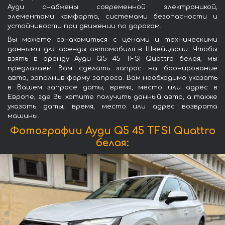
Ауди снабжены современной электроникой,
элементами комфорта, системами безопасности и
устойчивости при движении по дорогам.
Вы можете ознакомиться с ценами и техническими
данными для аренды автомобиля в Швейцарии. Чтобы
взять в аренду Ауди Q5 45 TFSI Quattro белая, мы
предлагаем Вам сделать запрос на бронирование
авто, заполнив форму запроса. Вам необходимо указать
в Вашем запросе даты, время, место или адрес в
Европе, где Вы хотите получить данный авто, а также
указать даты, время, место или адрес возврата
машины.
Фотографии Ауди Q5 45 TFSI Quattro
белая: