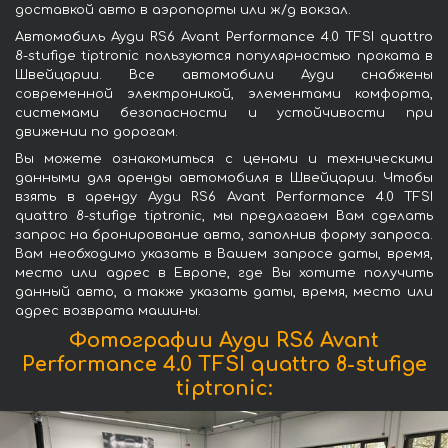
доставкой авто в аэропорты или ж/д вокзал.
Автомобиль Ауди RS6 Avant Performance 4.0 TFSI quattro
8-stufige tiptronic пользуются популярностью проката в
Швейцарии. Все автомобили Ауди снабжены
современной электроникой, элементами комфорта,
системами безопасности и устойчивости при
движении по дорогам.
Вы можете ознакомиться с ценами и техническими
данными для аренды автомобиля в Швейцарии. Чтобы
взять в аренду Ауди RS6 Avant Performance 4.0 TFSI
quattro 8-stufige tiptronic, мы предлагаем Вам сделать
запрос на бронирование авто, заполнив форму запроса.
Вам необходимо указать в Вашем запросе даты, время,
место или адрес в Европе, где Вы хотите получить
данный авто, а также указать даты, время, место или
адрес возврата машины.
Фотографии Ауди RS6 Avant
Performance 4.0 TFSI quattro 8-stufige
tiptronic: