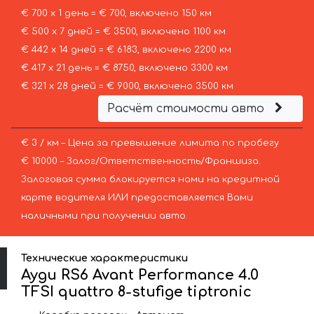
€ 700 х 1 день = € 700, включено 150 км
€ 500 х 7 дней = € 3500, включено 1100 км
€ 442 х 14 дней = € 6183, включено 2200 км
€ 417 х 21 день = € 8750, включено 3300 км
€ 321 х 28 дней = € 9000, включено 3500 км
Расчёт стоимости авто
€ 3 / км – Цена за превышение лимита по пробегу
€ 10000 – Залог/Ответственность/Франшиза.
Залоговая сумма блокируется нами на кредитной
карте водителя ИЛИ предоставляется Вами
наличными при получении авто.
Технические характеристики
Ауди RS6 Avant Performance 4.0
TFSI quattro 8-stufige tiptronic