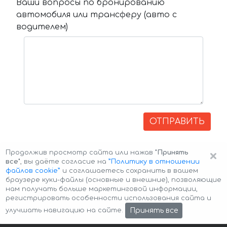
Ваши вопросы по бронированию
автомобиля или трансферу (авто с
водителем)
ОТПРАВИТЬ
×
Продолжив просмотр сайта или нажав
"Принять
все"
, вы даёте согласие на
”Политику в отношении
файлов cookie”
и соглашаетесь сохранить в вашем
браузере куки-файлы (основные и внешние), позволяющие
нам получать больше маркетинговой информации,
регистрировать особенности использования сайта и
Авторские права © 2026 Авто-Аренда
Cookie Policy
Принять все
улучшать навигацию на сайте.