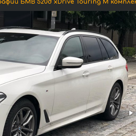
афии БМВ 520d xDrive Touring M компле