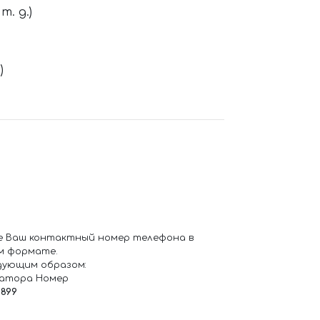
. д.)
)
е Ваш контактный номер телефона в
м формате.
дующим образом:
ратора Номер
6899