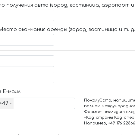
о получения авто (город, гостиница, аэропорт и т
Место окончания аренды (город, гостиница и т. д.
 Е-маил
Пожалуйста, напишит
+49
полном международно
Формат выглядит сле
+Код_страны Код_опе
Например,
+49 176 2236