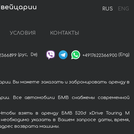
Швейцарии
RUS
ENG
УСЛОВИЯ
КОНТАКТЫ
(рус,
De)
(Eng)
2366899
+4917622366900
арии. Вы можете заказать и забронировать аренду в
арии. Все автомобили БМВ снабжены современной
тобы взять в аренду БМВ 520d xDrive Touring M
 необходимо указать в Вашем запросе даты, время,
 адрес возврата машины.