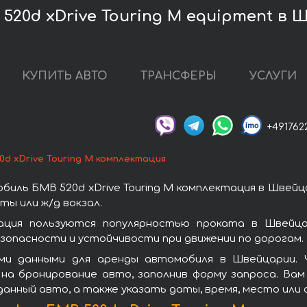
20d xDrive Touring M equipment в 
КУПИТЬ АВТО
ТРАНСФЕРЫ
УСЛУГИ
+491762
0d xDrive Touring M комплектация
иль БМВ 520d xDrive Touring M комплектация в Швейц
ы или ж/д вокзал.
тация пользуются популярностью проката в Швейц
зопасности и устойчивости при движении по дорогам.
ми данными для аренды автомобиля в Швейцарии. Ч
на бронирование авто, заполнив форму запроса. Вам
данный авто, а также указать даты, время, место или