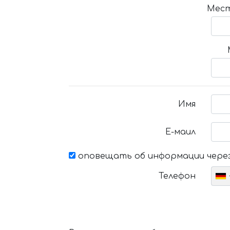
Мест
Имя
Е-маил
оповещать об информации через
Телефон