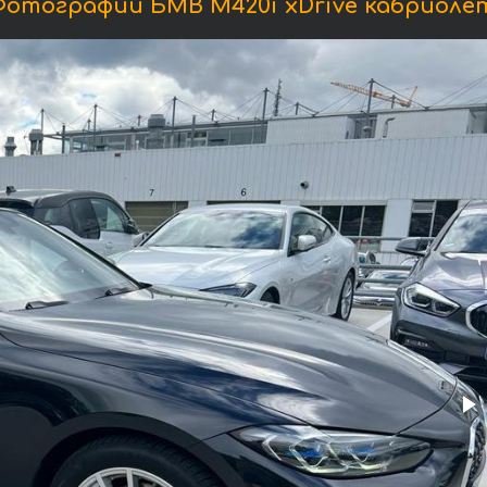
отографии БМВ M420i xDrive кабриоле