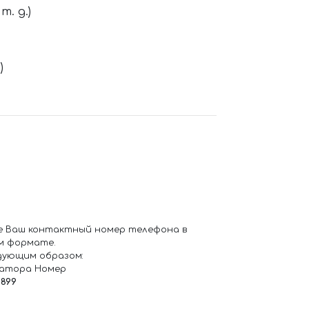
. д.)
)
е Ваш контактный номер телефона в
м формате.
дующим образом:
ратора Номер
6899