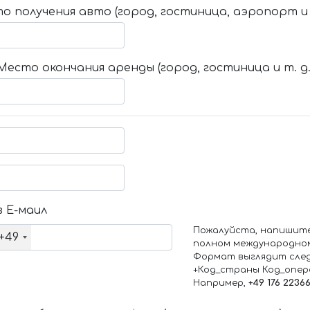
о получения авто (город, гостиница, аэропорт и т
Место окончания аренды (город, гостиница и т. д.
 Е-маил
Пожалуйста, напишит
+49
полном международно
Формат выглядит сле
+Код_страны Код_опе
Например,
+49 176 2236