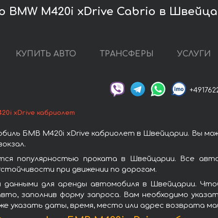
 BMW M420i xDrive Cabrio в Швейц
КУПИТЬ АВТО
ТРАНСФЕРЫ
УСЛУГИ
+491762
20i xDrive кабриолет
биль БМВ M420i xDrive кабриолет в Швейцарии. Вы мо
окзал.
тся популярностью проката в Швейцарии. Все авт
стойчивости при движении по дорогам.
 данными для аренды автомобиля в Швейцарии. Чтоб
вто, заполнив форму запроса. Вам необходимо указат
же указать даты, время, место или адрес возврата ма