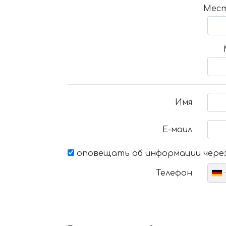
Мест
Имя
Е-маил
оповещать об информации через
Телефон