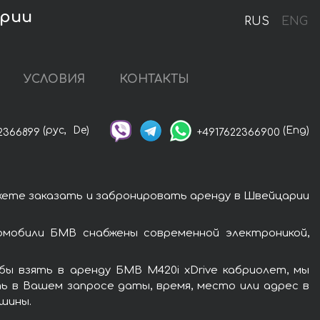
арии
RUS
ENG
УСЛОВИЯ
КОНТАКТЫ
(рус,
De)
(Eng)
2366899
+4917622366900
жете заказать и забронировать аренду в Швейцарии
омобили БМВ снабжены современной электроникой,
ы взять в аренду БМВ M420i xDrive кабриолет, мы
ь в Вашем запросе даты, время, место или адрес в
шины.