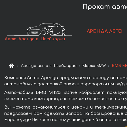
Прокат авто
АРЕНДА АВТО
Авто-Аренда в Швейцарии
Аренда авто в Швейцарии
Марка BMW
БМВ M4
Компания Авто-Аренда предлагает в аренду автомо
автомобиля с доставкой авто в аэропорты или ж/д в
Автомобиль БМВ M420i xDrive кабриолет пользую
элементами комфорта, системами безопасности и у
Вы можете ознакомиться с ценами и техническими
предлагаем Вам сделать запрос на бронирование а
Европе, где Вы хотите получить данный авто, а так