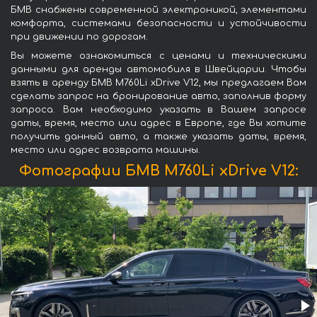
БМВ снабжены современной электроникой, элементами
комфорта, системами безопасности и устойчивости
при движении по дорогам.
Вы можете ознакомиться с ценами и техническими
данными для аренды автомобиля в Швейцарии. Чтобы
взять в аренду БМВ M760Li xDrive V12, мы предлагаем Вам
сделать запрос на бронирование авто, заполнив форму
запроса. Вам необходимо указать в Вашем запросе
даты, время, место или адрес в Европе, где Вы хотите
получить данный авто, а также указать даты, время,
место или адрес возврата машины.
Фотографии БМВ M760Li xDrive V12: