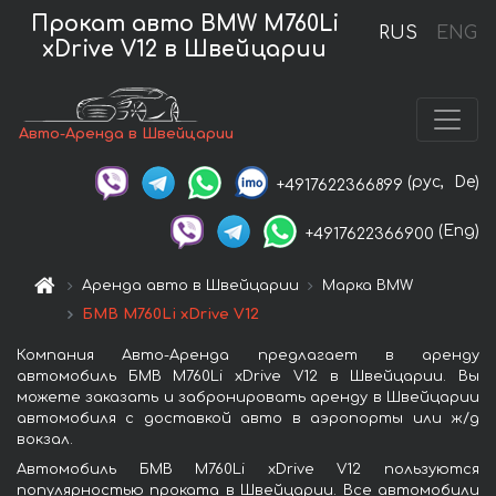
Прокат авто BMW M760Li
RUS
ENG
xDrive V12 в Швейцарии
Авто-Аренда в Швейцарии
(рус,
De)
+4917622366899
(Eng)
+4917622366900
Аренда авто в Швейцарии
Марка BMW
БМВ M760Li xDrive V12
Компания Авто-Аренда предлагает в аренду
автомобиль БМВ M760Li xDrive V12 в Швейцарии. Вы
можете заказать и забронировать аренду в Швейцарии
автомобиля с доставкой авто в аэропорты или ж/д
вокзал.
Автомобиль БМВ M760Li xDrive V12 пользуются
популярностью проката в Швейцарии. Все автомобили