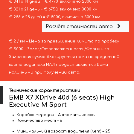
€ 341 х 14 дней = € 4770, включено 2000 км
€ 321 х 21 день = € 6750, включено 3000 км
€ 286 х 28 дней = € 8000, включено 3000 км
Расчёт стоимости авто
€ 2 / км – Цена за превышение лимита по пробегу
€ 5000 – Залог/Ответственность/Франшиза.
Залоговая сумма блокируется нами на кредитной
карте водителя ИЛИ предоставляется Вами
наличными при получении авто.
Технические характеристики
БМВ X7 XDrive 40d (6 seats) High
Executive M Sport
Коробка передач – Автоматическая
Количество мест – 6
Минимальный возраст водителя (лет) – 25