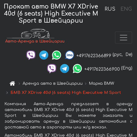
Прокат авто BMW X7 XDrive
RUS
ENG
40d (6 seats) High Executive M
Sport в Швейцарии
Авто-Аренда в Швейцарии
(рус,
De)
+4917622366899
(Eng)
+4917622366900
Аренда авто в Швейцарии
Марка BMW
БМВ X7 XDrive 40d (6 seats) High Executive M Sport
Компания Авто-Аренда предлагает в аренду
автомобиль БМВ X7 XDrive 40d (6 seats) High Executive M
Sport в Швейцарии. Вы можете заказать и
забронировать аренду в Швейцарии автомобиля с
доставкой авто в аэропорты или ж/д вокзал.
Автомобиль БМВ X7 XDrive 40d (6 seats) High Executive M