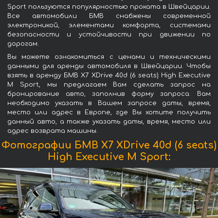
Sport пользуются популярностью проката в Швейцарии.
Все автомобили БМВ снабжены современной
электроникой, элементами комфорта, системами
безопасности и устойчивости при движении по
дорогам.
Вы можете ознакомиться с ценами и техническими
данными для аренды автомобиля в Швейцарии. Чтобы
взять в аренду БМВ X7 XDrive 40d (6 seats) High Executive
M Sport, мы предлагаем Вам сделать запрос на
бронирование авто, заполнив форму запроса. Вам
необходимо указать в Вашем запросе даты, время,
место или адрес в Европе, где Вы хотите получить
данный авто, а также указать даты, время, место или
адрес возврата машины.
Фотографии БМВ X7 XDrive 40d (6 seats)
High Executive M Sport: