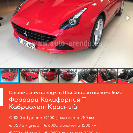
Стоимость аренды в Швейцарии автомобиля
Феррари
Калифорния Т
Кабриолет Красный
€ 1000 х 1 день = € 1000, включено 250 км
€ 858 х 7 дней = € 6000, включено 1500 км