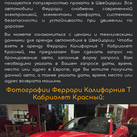
пользуются популярностью проката в Швейцарии. Все
автомобили Феррари снабжены современной
электроникой, элементами комфорта, системами
безопасности и устойчивости при движении по
дорогам.
Вы можете ознакомиться с ценами и техническими
данными для аренды автомобиля в Швейцарии. Чтобы
взять в аренду Феррари Калифорния Т Кабриолет
Красный, мы предлагаем Вам сделать запрос на
бронирование авто, заполнив форму запроса. Вам
необходимо указать в Вашем запросе даты, время,
место или адрес в Европе, где Вы хотите получить
данный авто, а также указать даты, время, место или
адрес возврата машины.
Фотографии Феррари Калифорния Т
Кабриолет Красный: