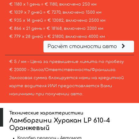
€ 1180 х 1 день = € 1180, включено 250 км
€ 1039 х 7 дней = € 7270, включено 1500 км
€ 935 х 14 дней = € 13082, включено 2500 км
€ 866 х 21 день = € 18168, включено 3300 км
€ 779 х 28 дней = € 21800, включено 4000 км
Расчёт стоимости авто
€ 5 / км – Цена за превышение лимита по пробегу
€ 20000 – Залог/Ответственность/Франшиза.
Залоговая сумма блокируется нами на кредитной
карте водителя ИЛИ предоставляется Вами
наличными при получении авто.
Технические характеристики
Ламборгини Хуракан LP 610-4
Оранжевый
Коробка передач – Автомат