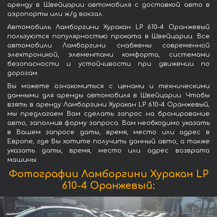
аренду в Швейцарии автомобиля с доставкой авто в
аэропорты или ж/д вокзал.
Автомобиль Ламборгини Хуракан LP 610-4 Оранжевый
пользуются популярностью проката в Швейцарии. Все
автомобили Ламборгини снабжены современной
электроникой, элементами комфорта, системами
безопасности и устойчивости при движении по
дорогам.
Вы можете ознакомиться с ценами и техническими
данными для аренды автомобиля в Швейцарии. Чтобы
взять в аренду Ламборгини Хуракан LP 610-4 Оранжевый,
мы предлагаем Вам сделать запрос на бронирование
авто, заполнив форму запроса. Вам необходимо указать
в Вашем запросе даты, время, место или адрес в
Европе, где Вы хотите получить данный авто, а также
указать даты, время, место или адрес возврата
машины.
Фотографии Ламборгини Хуракан LP
610-4 Оранжевый: