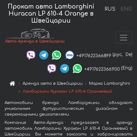
Прокат авто Lamborghini
RUS
ENG
Huracan LP 610-4 Orange в
Швейцарии
Авто-Аренда в Швейцарии
(рус,
De)
+4917622366899
(Eng)
+4917622366900
Аренда авто в Швейцарии
Марка Lamborghini
Ламборгини Хуракан LP 610-4 Оранжевый
Автомобили бренда Ламборджини обладают
уникальным футуристическим дизайном и
сверхмощными двигателями.
Компания Авто-Аренда предлагает в аренду
автомобиль Ламборгини Хуракан LP 610-4 Оранжевый в
Швейцарии. Вы можете заказать и забронировать