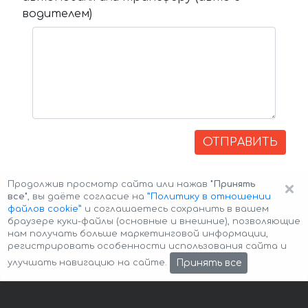
водителем)
ОТПРАВИТЬ
×
Продолжив просмотр сайта или нажав
"Принять
все"
, вы даёте согласие на
”Политику в отношении
файлов cookie”
и соглашаетесь сохранить в вашем
браузере куки-файлы (основные и внешние), позволяющие
нам получать больше маркетинговой информации,
регистрировать особенности использования сайта и
Авторские права © 2026 Авто-Аренда
Cookie Policy
Принять все
улучшать навигацию на сайте.
Политика конфиденциальности