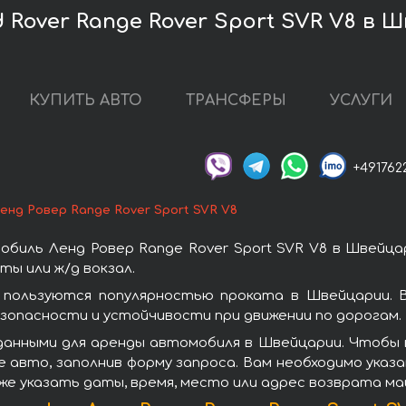
Rover Range Rover Sport SVR V8 в 
КУПИТЬ АВТО
ТРАНСФЕРЫ
УСЛУГИ
+491762
енд Ровер Range Rover Sport SVR V8
биль Ленд Ровер Range Rover Sport SVR V8 в Швейца
ы или ж/д вокзал.
8 пользуются популярностью проката в Швейцарии. 
зопасности и устойчивости при движении по дорогам.
анными для аренды автомобиля в Швейцарии. Чтобы вз
 авто, заполнив форму запроса. Вам необходимо указа
же указать даты, время, место или адрес возврата ма