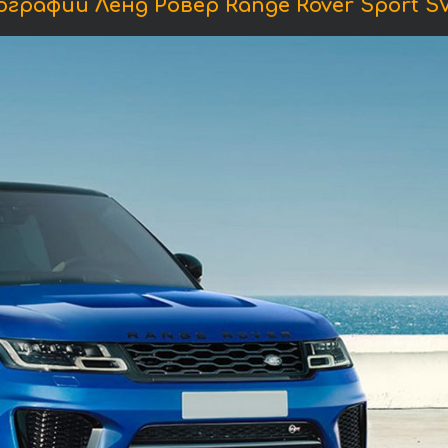
графии Ленд Ровер Range Rover Sport SV