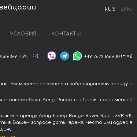
Швейцарии
RUS
ENG
УСЛОВИЯ
КОНТАКТЫ
(рус,
De)
(Eng)
2366899
+4917622366900
рии. Вы можете заказать и забронировать аренду в
Все автомобили Ленд Ровер снабжены современной
ять в аренду Ленд Ровер Range Rover Sport SVR V8,
ть в Вашем запросе даты, время, место или адрес в
шины.