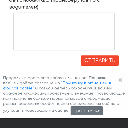
автомобиля или трансферу (авто с
водителем)
ОТПРАВИТЬ
×
Продолжив просмотр сайта или нажав
"Принять
все"
, вы даёте согласие на
”Политику в отношении
файлов cookie”
и соглашаетесь сохранить в вашем
браузере куки-файлы (основные и внешние), позволяющие
нам получать больше маркетинговой информации,
регистрировать особенности использования сайта и
Авторские права © 2026 Авто-Аренда
Cookie Policy
Принять все
улучшать навигацию на сайте.
Политика конфиденциальности