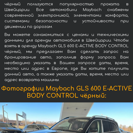
чёрный пользуются популярностью проката в
Швейцарии. Все автомобили Maybach снабжены
современной электроникой, элементами комфорта,
системами безопасности и устойчивости при
движении по дорогам.
Вы можете ознакомиться с ценами и техническими
данными для аренды автомобиля в Швейцарии. Чтобы
взять в аренду Maybach GLS 600 E-ACTIVE BODY CONTROL
чёрный, мы предлагаем Вам сделать запрос на
бронирование авто, заполнив форму запроса. Вам
необходимо указать в Вашем запросе даты, время,
место или адрес в Европе, где Вы хотите получить
данный авто, а также указать даты, время, место или
адрес возврата машины.
Фотографии Maybach GLS 600 E-ACTIVE
BODY CONTROL чёрный: