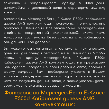
заказать и забронировать аренду в Швейцарии
автомобиля с доставкой авто в аэропорты или ж/д
вокзал.
Автомобиль Мерседес-Бенц Е-Класс Е300d Кабриолет
дизель AMG комплектация пользуются популярностью
проката в Швейцарии. Все автомобили Мерседес-Бенц
снабжены современной электроникой, элементами
комфорта, системами безопасности и устойчивости
при движении по дорогам.
Вы можете ознакомиться с ценами и техническими
данными для аренды автомобиля в Швейцарии. Чтобы
взять в аренду Мерседес-Бенц Е-Класс Е300d
Кабриолет дизель AMG комплектация, мы предлагаем
Вам сделать запрос на бронирование авто, заполнив
форму запроса. Вам необходимо указать в Вашем
запросе даты, время, место или адрес в Европе, где Вы
хотите получить данный авто, а также указать даты,
время, место или адрес возврата машины.
Фотографии Мерседес-Бенц Е-Класс
Е300d Кабриолет дизель AMG
комплектация: