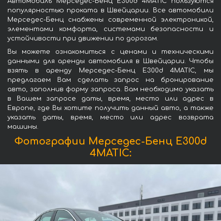
Автомобиль Мерседес-Бенц E300d 4MATIC пользуются
популярностью проката в Швейцарии. Все автомобили
Мерседес-Бенц снабжены современной электроникой,
элементами комфорта, системами безопасности и
устойчивости при движении по дорогам.
Вы можете ознакомиться с ценами и техническими
данными для аренды автомобиля в Швейцарии. Чтобы
взять в аренду Мерседес-Бенц E300d 4MATIC, мы
предлагаем Вам сделать запрос на бронирование
авто, заполнив форму запроса. Вам необходимо указать
в Вашем запросе даты, время, место или адрес в
Европе, где Вы хотите получить данный авто, а также
указать даты, время, место или адрес возврата
машины.
Фотографии Мерседес-Бенц E300d
4MATIC: