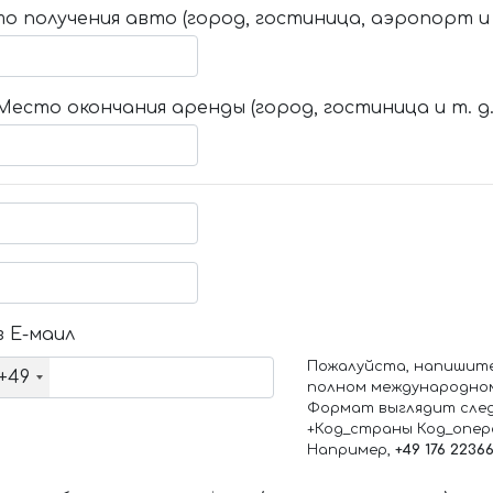
о получения авто (город, гостиница, аэропорт и т
Место окончания аренды (город, гостиница и т. д.
 Е-маил
Пожалуйста, напишит
+49
полном международно
Формат выглядит сле
+Код_страны Код_опе
Например,
+49 176 2236