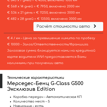
€ 643 х 7 дней = € 4500, включено 1000 км
€ 568 х 14 дней = € 7950, включено 2000 км
€ 536 х 21 день = € 11250, включено 3000 км
€ 482 х 28 дней = € 13500, включено 3000 км
Расчёт стоимости авто
€ 4 / км – Цена за превышение лимита по пробегу
€ 10000 – Залог/Ответственность/Франшиза.
Залоговая сумма блокируется нами на кредитной
карте водителя ИЛИ предоставляется Вами
наличными при получении авто.
Технические характеристики
Мерседес-Бенц G-Class G500
Эксклюзив Edition
Коробка передач – Автоматическая КП
Количество мест – 5
Навигация – есть