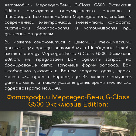
Автомобиль Мерседес-Бенц G-Class G500 Эксклюзив
Edition пользуются популярностью проката в
Швейцарии. Все автомобили Мерседес-Бенц снабжены
современной электроникой, элементами комфорта,
системами безопасности и устойчивости при
движении по дорогам.
Вы можете ознакомиться с ценами и техническими
данными для аренды автомобиля в Швейцарии. Чтобы
взять в аренду Мерседес-Бенц G-Class G500 Эксклюзив
Edition, мы предлагаем Вам сделать запрос на
бронирование авто, заполнив форму запроса. Вам
необходимо указать в Вашем запросе даты, время,
место или адрес в Европе, где Вы хотите получить
данный авто, а также указать даты, время, место или
адрес возврата машины.
Фотографии Мерседес-Бенц G-Class
G500 Эксклюзив Edition: