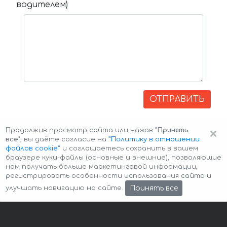
водителем)
ОТПРАВИТЬ
×
Продолжив просмотр сайта или нажав
"Принять
все"
, вы даёте согласие на
”Политику в отношении
файлов cookie”
и соглашаетесь сохранить в вашем
браузере куки-файлы (основные и внешние), позволяющие
нам получать больше маркетинговой информации,
регистрировать особенности использования сайта и
Авторские права © 2026 Авто-Аренда
Cookie Policy
Принять все
улучшать навигацию на сайте.
Политика конфиденциальности