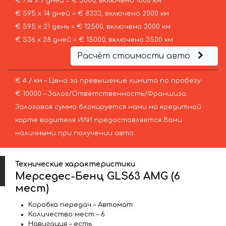
€ 714 х 7 дней = € 5000, включено 1000 км
€ 595 х 14 дней = € 8333, включено 2000 км
€ 595 х 21 день = € 12500, включено 3000 км
€ 536 х 28 дней = € 15000, включено 3500 км
Расчёт стоимости авто
€ 4 / км – Цена за превышение лимита по пробегу
€ 10000 – Залог/Ответственность/Франшиза.
Залоговая сумма блокируется нами на кредитной
карте водителя ИЛИ предоставляется Вами
наличными при получении авто.
Технические характеристики
Мерседес-Бенц GLS63 AMG (6
мест)
Коробка передач – Автомат
Количество мест – 6
Навигация – есть