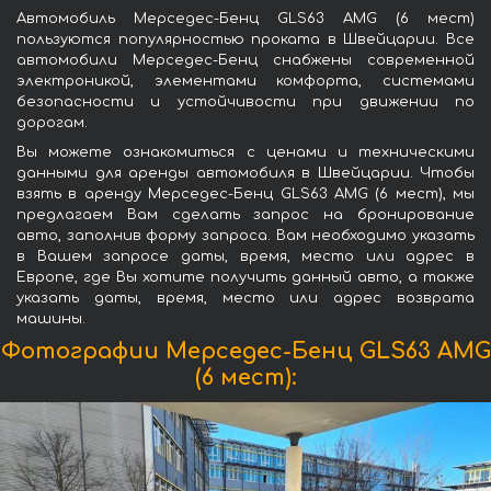
Автомобиль Мерседес-Бенц GLS63 AMG (6 мест)
пользуются популярностью проката в Швейцарии. Все
автомобили Мерседес-Бенц снабжены современной
электроникой, элементами комфорта, системами
безопасности и устойчивости при движении по
дорогам.
Вы можете ознакомиться с ценами и техническими
данными для аренды автомобиля в Швейцарии. Чтобы
взять в аренду Мерседес-Бенц GLS63 AMG (6 мест), мы
предлагаем Вам сделать запрос на бронирование
авто, заполнив форму запроса. Вам необходимо указать
в Вашем запросе даты, время, место или адрес в
Европе, где Вы хотите получить данный авто, а также
указать даты, время, место или адрес возврата
машины.
Фотографии Мерседес-Бенц GLS63 AMG
(6 мест):