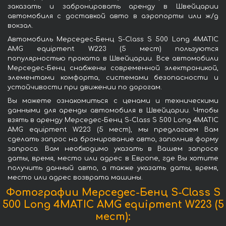
заказать и забронировать аренду в Швейцарии
автомобиля с доставкой авто в аэропорты или ж/д
вокзал.
Автомобиль Мерседес-Бенц S-Class S 500 Long 4MATIC
AMG equipment W223 (5 мест) пользуются
популярностью проката в Швейцарии. Все автомобили
Мерседес-Бенц снабжены современной электроникой,
элементами комфорта, системами безопасности и
устойчивости при движении по дорогам.
Вы можете ознакомиться с ценами и техническими
данными для аренды автомобиля в Швейцарии. Чтобы
взять в аренду Мерседес-Бенц S-Class S 500 Long 4MATIC
AMG equipment W223 (5 мест), мы предлагаем Вам
сделать запрос на бронирование авто, заполнив форму
запроса. Вам необходимо указать в Вашем запросе
даты, время, место или адрес в Европе, где Вы хотите
получить данный авто, а также указать даты, время,
место или адрес возврата машины.
Фотографии Мерседес-Бенц S-Class S
500 Long 4MATIC AMG equipment W223 (5
мест):