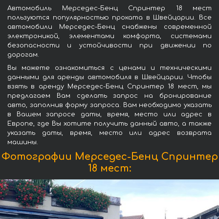
Автомобиль Мерседес-Бенц Спринтер 18 мест
пользуются популярностью проката в Швейцарии. Все
автомобили Мерседес-Бенц снабжены современной
электроникой, элементами комфорта, системами
безопасности и устойчивости при движении по
дорогам.
Вы можете ознакомиться с ценами и техническими
данными для аренды автомобиля в Швейцарии. Чтобы
взять в аренду Мерседес-Бенц Спринтер 18 мест, мы
предлагаем Вам сделать запрос на бронирование
авто, заполнив форму запроса. Вам необходимо указать
в Вашем запросе даты, время, место или адрес в
Европе, где Вы хотите получить данный авто, а также
указать даты, время, место или адрес возврата
машины.
Фотографии Мерседес-Бенц Спринтер
18 мест: