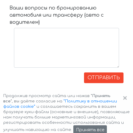
Ваши вопросы по бронированию
автомобиля или трансферу (авто с
водителем)
ОТПРАВИТЬ
×
Продолжив просмотр сайта или нажав
"Принять
все"
, вы даёте согласие на
”Политику в отношении
файлов cookie”
и соглашаетесь сохранить в вашем
браузере куки-файлы (основные и внешние), позволяющие
нам получать больше маркетинговой информации,
регистрировать особенности использования сайта и
Авторские права © 2026 Авто-Аренда
Cookie Policy
Принять все
улучшать навигацию на сайте.