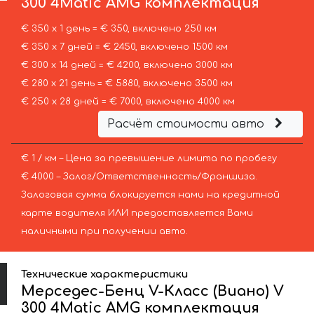
300 4Matic AMG комплектация
€ 350 х 1 день = € 350, включено 250 км
€ 350 х 7 дней = € 2450, включено 1500 км
€ 300 х 14 дней = € 4200, включено 3000 км
€ 280 х 21 день = € 5880, включено 3500 км
€ 250 х 28 дней = € 7000, включено 4000 км
Расчёт стоимости авто
€ 1 / км – Цена за превышение лимита по пробегу
€ 4000 – Залог/Ответственность/Франшиза.
Залоговая сумма блокируется нами на кредитной
карте водителя ИЛИ предоставляется Вами
наличными при получении авто.
Технические характеристики
Мерседес-Бенц V-Класс (Виано) V
300 4Matic AMG комплектация