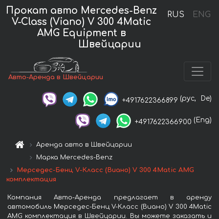
Прокат авто Mercedes-Benz
RUS
ENG
V-Class (Viano) V 300 4Matic
AMG Equipment в
Швейцарии
Авто-Аренда в Швейцарии
(рус,
De)
+4917622366899
(Eng)
+4917622366900
Аренда авто в Швейцарии
Марка Mercedes-Benz
Мерседес-Бенц V-Класс (Виано) V 300 4Matic AMG
комплектация
Компания Авто-Аренда предлагает в аренду
автомобиль Мерседес-Бенц V-Класс (Виано) V 300 4Matic
AMG комплектация в Швейцарии. Вы можете заказать и