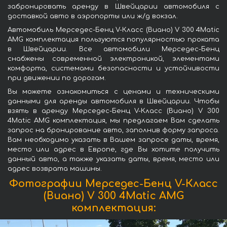
забронировать аренду в Швейцарии автомобиля с
доставкой авто в аэропорты или ж/д вокзал.
Автомобиль Мерседес-Бенц V-Класс (Виано) V 300 4Matic
AMG комплектация пользуются популярностью проката
в Швейцарии. Все автомобили Мерседес-Бенц
снабжены современной электроникой, элементами
комфорта, системами безопасности и устойчивости
при движении по дорогам.
Вы можете ознакомиться с ценами и техническими
данными для аренды автомобиля в Швейцарии. Чтобы
взять в аренду Мерседес-Бенц V-Класс (Виано) V 300
4Matic AMG комплектация, мы предлагаем Вам сделать
запрос на бронирование авто, заполнив форму запроса.
Вам необходимо указать в Вашем запросе даты, время,
место или адрес в Европе, где Вы хотите получить
данный авто, а также указать даты, время, место или
адрес возврата машины.
Фотографии Мерседес-Бенц V-Класс
(Виано) V 300 4Matic AMG
комплектация: