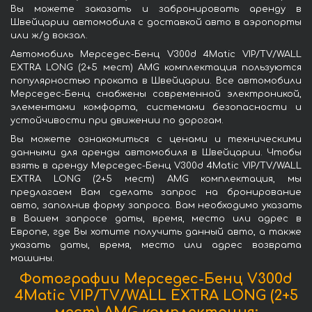
Вы можете заказать и забронировать аренду в
Швейцарии автомобиля с доставкой авто в аэропорты
или ж/д вокзал.
Автомобиль Мерседес-Бенц V300d 4Matic VIP/TV/WALL
EXTRA LONG (2+5 мест) AMG комплектация пользуются
популярностью проката в Швейцарии. Все автомобили
Мерседес-Бенц снабжены современной электроникой,
элементами комфорта, системами безопасности и
устойчивости при движении по дорогам.
Вы можете ознакомиться с ценами и техническими
данными для аренды автомобиля в Швейцарии. Чтобы
взять в аренду Мерседес-Бенц V300d 4Matic VIP/TV/WALL
EXTRA LONG (2+5 мест) AMG комплектация, мы
предлагаем Вам сделать запрос на бронирование
авто, заполнив форму запроса. Вам необходимо указать
в Вашем запросе даты, время, место или адрес в
Европе, где Вы хотите получить данный авто, а также
указать даты, время, место или адрес возврата
машины.
Фотографии Мерседес-Бенц V300d
4Matic VIP/TV/WALL EXTRA LONG (2+5