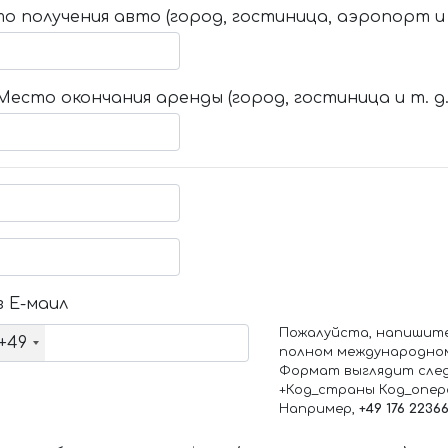
о получения авто (город, гостиница, аэропорт и т
Место окончания аренды (город, гостиница и т. д.
 Е-маил
Пожалуйста, напишит
+49
полном международно
Формат выглядит сле
+Код_страны Код_опе
Например,
+49 176 2236