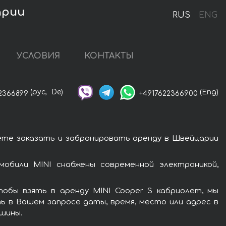
арии
RUS
ENG
УСЛОВИЯ
КОНТАКТЫ
(рус,
De)
(Eng)
2366899
+4917622366900
ете заказать и забронировать аренду в Швейцарии
обили MINI снабжены современной электроникой,
обы взять в аренду MINI Cooper S кабриолет, мы
ь в Вашем запросе даты, время, место или адрес в
шины.