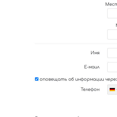
Мест
Имя
Е-маил
оповещать об информации через
Телефон