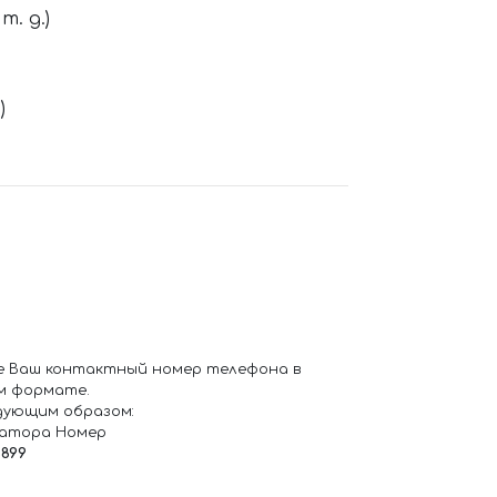
. д.)
)
е Ваш контактный номер телефона в
м формате.
дующим образом:
ратора Номер
6899