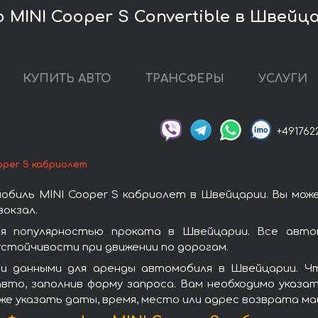
MINI Cooper S Convertible в Швейц
КУПИТЬ АВТО
ТРАНСФЕРЫ
УСЛУГИ
+491762
oper S кабриолет
обиль MINI Cooper S кабриолет в Швейцарии. Вы мож
окзал.
я популярностью проката в Швейцарии. Все автом
стойчивости при движении по дорогам.
и данными для аренды автомобиля в Швейцарии. Чт
вто, заполнив форму запроса. Вам необходимо указат
же указать даты, время, место или адрес возврата ма