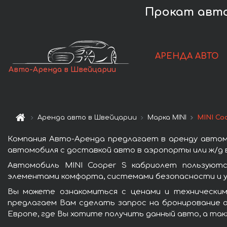
Прокат авто 
АРЕНДА АВТО
Авто-Аренда в Швейцарии
Аренда авто в Швейцарии
Марка MINI
MINI Co
Компания Авто-Аренда предлагает в аренду автом
автомобиля с доставкой авто в аэропорты или ж/д в
Автомобиль MINI Cooper S кабриолет пользуютс
элементами комфорта, системами безопасности и у
Вы можете ознакомиться с ценами и техническим
предлагаем Вам сделать запрос на бронирование а
Европе, где Вы хотите получить данный авто, а так