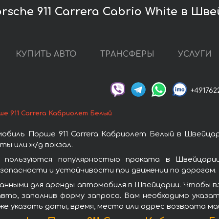
sche 911 Carrera Cabrio White в Шв
КУПИТЬ АВТО
ТРАНСФЕРЫ
УСЛУГИ
+491762
е 911 Carrera Кабриолет Белый
обиль Порше 911 Carrera Кабриолет Белый в Швейцар
ы или ж/д вокзал.
й пользуются популярностью проката в Швейцари
зопасности и устойчивости при движении по дорогам.
анными для аренды автомобиля в Швейцарии. Чтобы взя
вто, заполнив форму запроса. Вам необходимо указат
же указать даты, время, место или адрес возврата ма