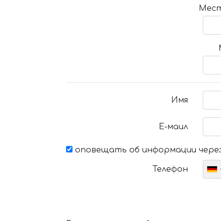
Мест
Имя
Е-маил
оповещать об информации через
Телефон