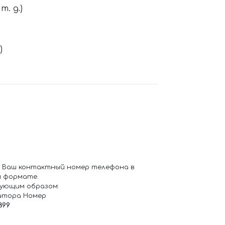
. д.)
)
 Ваш контактный номер телефона в
 формате.
ующим образом:
атора Номер
899