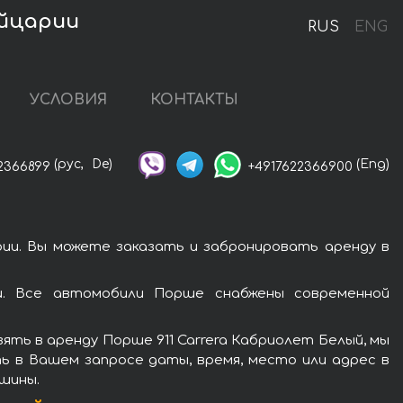
ейцарии
RUS
ENG
УСЛОВИЯ
КОНТАКТЫ
(рус,
De)
(Eng)
2366899
+4917622366900
ии. Вы можете заказать и забронировать аренду в
и. Все автомобили Порше снабжены современной
ть в аренду Порше 911 Carrera Кабриолет Белый, мы
ь в Вашем запросе даты, время, место или адрес в
шины.