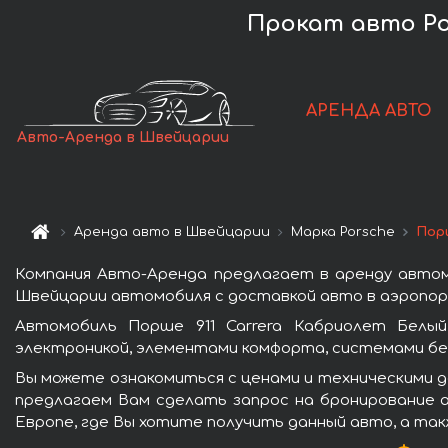
Прокат авто Por
АРЕНДА АВТО
Авто-Аренда в Швейцарии
Аренда авто в Швейцарии
Марка Porsche
Порш
Компания Авто-Аренда предлагает в аренду автом
Швейцарии автомобиля с доставкой авто в аэропорт
Автомобиль Порше 911 Carrera Кабриолет Белы
электроникой, элементами комфорта, системами бе
Вы можете ознакомиться с ценами и техническими д
предлагаем Вам сделать запрос на бронирование а
Европе, где Вы хотите получить данный авто, а так