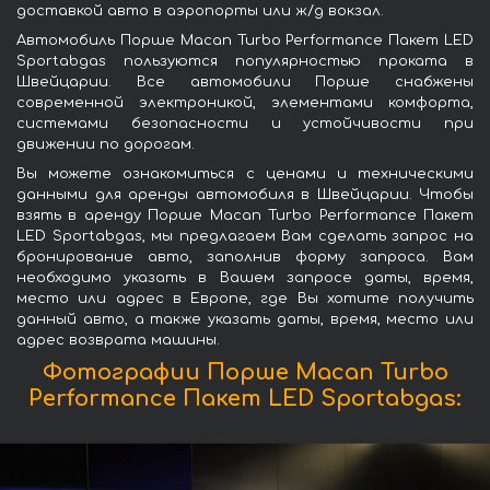
доставкой авто в аэропорты или ж/д вокзал.
Автомобиль Порше Macan Turbo Performance Пакет LED
Sportabgas пользуются популярностью проката в
Швейцарии. Все автомобили Порше снабжены
современной электроникой, элементами комфорта,
системами безопасности и устойчивости при
движении по дорогам.
Вы можете ознакомиться с ценами и техническими
данными для аренды автомобиля в Швейцарии. Чтобы
взять в аренду Порше Macan Turbo Performance Пакет
LED Sportabgas, мы предлагаем Вам сделать запрос на
бронирование авто, заполнив форму запроса. Вам
необходимо указать в Вашем запросе даты, время,
место или адрес в Европе, где Вы хотите получить
данный авто, а также указать даты, время, место или
адрес возврата машины.
Фотографии Порше Macan Turbo
Performance Пакет LED Sportabgas: