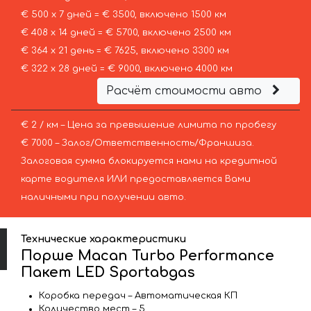
€ 500 х 7 дней = € 3500, включено 1500 км
€ 408 х 14 дней = € 5700, включено 2500 км
€ 364 х 21 день = € 7625, включено 3300 км
€ 322 х 28 дней = € 9000, включено 4000 км
Расчёт стоимости авто
€ 2 / км – Цена за превышение лимита по пробегу
€ 7000 – Залог/Ответственность/Франшиза.
Залоговая сумма блокируется нами на кредитной
карте водителя ИЛИ предоставляется Вами
наличными при получении авто.
Технические характеристики
Порше Macan Turbo Performance
Пакет LED Sportabgas
Коробка передач – Автоматическая КП
Количество мест – 5