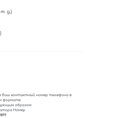
. д.)
)
е Ваш контактный номер телефона в
м формате.
дующим образом:
ратора Номер
6899