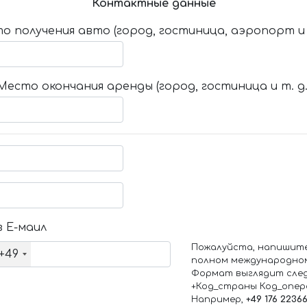
Контактные данные
о получения авто (город, гостиница, аэропорт и т
Место окончания аренды (город, гостиница и т. д.
 Е-маил
Пожалуйста, напишит
+49
полном международно
Формат выглядит сле
+Код_страны Код_опе
Например,
+49 176 2236