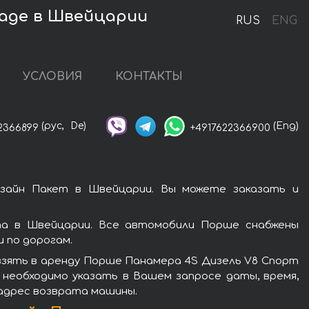
kage в Швейцарии
RUS
ENG
УСЛОВИЯ
КОНТАКТЫ
(рус,
De)
(Eng)
2366899
+4917622366900
зайн Пакет в Швейцарии. Вы можете заказать и
а в Швейцарии. Все автомобили Порше снабжены
 по дорогам.
взять в аренду Порше Панамера 4S Дизель V8 Спорт
 необходимо указать в Вашем запросе даты, время,
 адрес возврата машины.