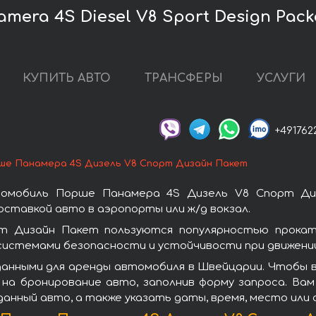
mera 4S Diesel V8 Sport Design Pac
КУПИТЬ АВТО
ТРАНСФЕРЫ
УСЛУГИ
+491762
ше Панамера 4S Дизель V8 Спорт Дизайн Пакет
томобиль Порше Панамера 4S Дизель V8 Спорт Ди
ставкой авто в аэропорты или ж/д вокзал.
т Дизайн Пакет пользуются популярностью прокат
системами безопасности и устойчивости при движении
данными для аренды автомобиля в Швейцарии. Чтобы 
на бронирование авто, заполнив форму запроса. Вам
данный авто, а также указать даты, время, место или