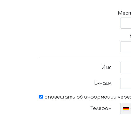
Мест
Имя
Е-маил
оповещать об информации через
Телефон