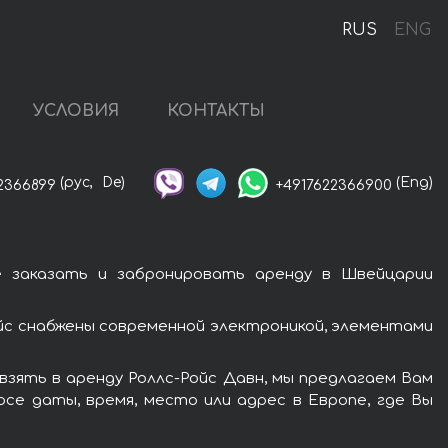
RUS
ENG
УСЛОВИЯ
КОНТАКТЫ
(рус,
De)
(Eng)
2366899
+4917622366900
е заказать и забронировать аренду в Швейцарии
йс снабжены современной электроникой, элементами
зять в аренду Роллс-Ройс Давн, мы предлагаем Вам
се даты, время, место или адрес в Европе, где Вы