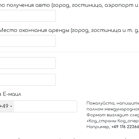
о получения авто (город, гостиница, аэропорт и т
Место окончания аренды (город, гостиница и т. д.
 Е-маил
Пожалуйста, напишит
+49
полном международно
Формат выглядит сле
+Код_страны Код_опе
Например,
+49 176 2236