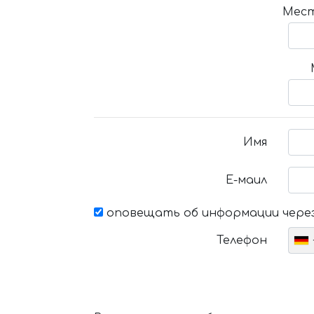
Мест
Имя
Е-маил
оповещать об информации через
Телефон