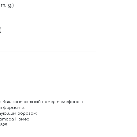
. д.)
)
е Ваш контактный номер телефона в
м формате.
дующим образом:
ратора Номер
6899