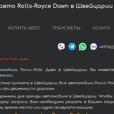
авто Rolls-Royce Dawn в Швейцарии
КУПИТЬ АВТО
ТРАНСФЕРЫ
УСЛУГИ
+491762
оллс-Ройс Давн
омобиль Роллс-Ройс Давн в Швейцарии. Вы может
окзал.
стью проката в Швейцарии. Все автомобили Роллс-Ро
при движении по дорогам.
данными для аренды автомобиля в Швейцарии. Чтобы в
орму запроса. Вам необходимо указать в Вашем запро
ы, время, место или адрес возврата машины.