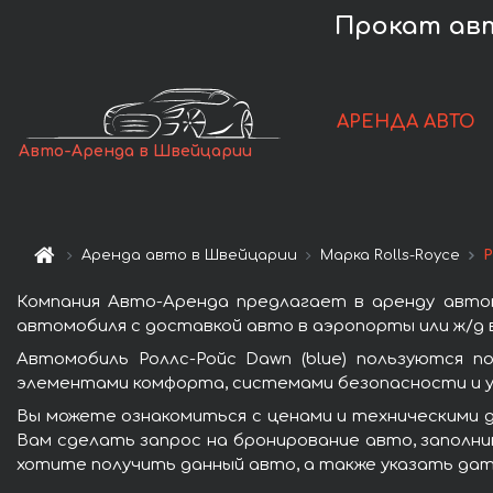
Прокат авт
АРЕНДА АВТО
Авто-Аренда в Швейцарии
Аренда авто в Швейцарии
Марка Rolls-Royce
Р
Компания Авто-Аренда предлагает в аренду автом
автомобиля с доставкой авто в аэропорты или ж/д в
Автомобиль Роллс-Ройс Dawn (blue) пользуются п
элементами комфорта, системами безопасности и у
Вы можете ознакомиться с ценами и техническими д
Вам сделать запрос на бронирование авто, заполнив
хотите получить данный авто, а также указать дат