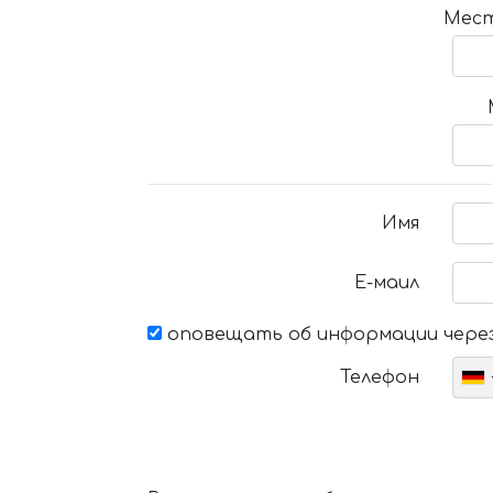
Мест
Имя
Е-маил
оповещать об информации через
Телефон