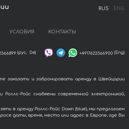
рии
RUS
ENG
УСЛОВИЯ
КОНТАКТЫ
(рус,
De)
(Eng)
2366899
+4917622366900
ете заказать и забронировать аренду в Швейцарии
и Роллс-Ройс снабжены современной электроникой,
ть в аренду Роллс-Ройс Dawn (blue), мы предлагаем
росе даты, время, место или адрес в Европе, где Вы