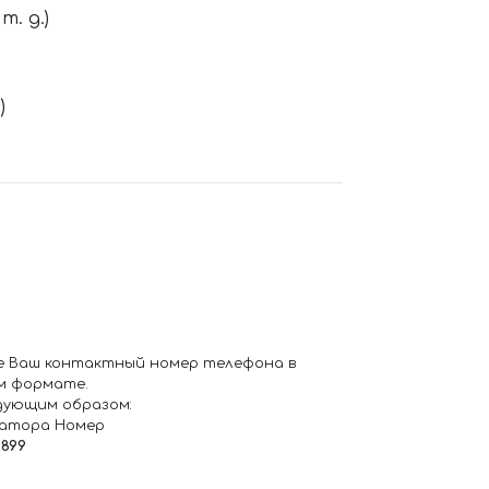
. д.)
)
е Ваш контактный номер телефона в
м формате.
дующим образом:
ратора Номер
6899