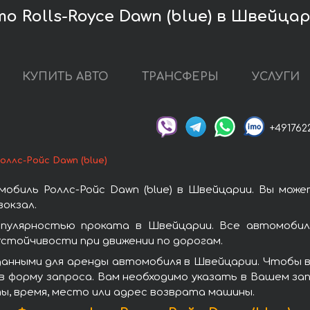
о Rolls-Royce Dawn (blue) в Швейца
КУПИТЬ АВТО
ТРАНСФЕРЫ
УСЛУГИ
+491762
оллс-Ройс Dawn (blue)
обиль Роллс-Ройс Dawn (blue) в Швейцарии. Вы мож
окзал.
опулярностью проката в Швейцарии. Все автомобил
стойчивости при движении по дорогам.
анными для аренды автомобиля в Швейцарии. Чтобы взя
 форму запроса. Вам необходимо указать в Вашем зап
ы, время, место или адрес возврата машины.