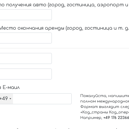
о получения авто (город, гостиница, аэропорт и т
Место окончания аренды (город, гостиница и т. д.
 Е-маил
Пожалуйста, напишит
+49
полном международно
Формат выглядит сле
+Код_страны Код_опе
Например,
+49 176 2236