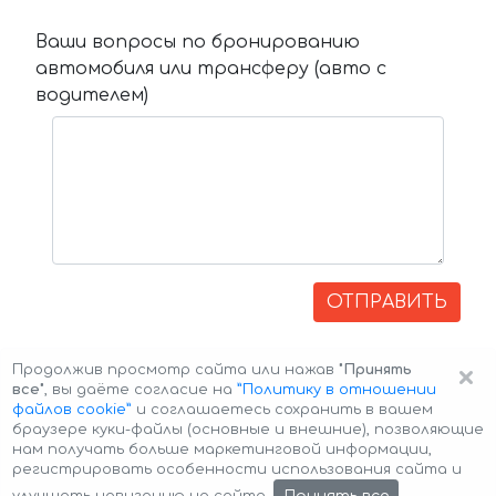
Ваши вопросы по бронированию
автомобиля или трансферу (авто с
водителем)
ОТПРАВИТЬ
×
Продолжив просмотр сайта или нажав
"Принять
все"
, вы даёте согласие на
”Политику в отношении
файлов cookie”
и соглашаетесь сохранить в вашем
браузере куки-файлы (основные и внешние), позволяющие
нам получать больше маркетинговой информации,
регистрировать особенности использования сайта и
Авторские права © 2026 Авто-Аренда
Cookie Policy