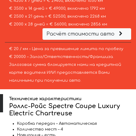
€ 4200 х 7 дней = € 29400, включено 1050 км
€ 3500 х 14 дней = € 49000, включено 1792 км
€ 2500 х 21 день = € 52500, включено 2268 км
€ 2000 х 28 дней = € 56000, включено 2856 км
Расчёт стоимости авто
€ 20 / км – Цена за превышение лимита по пробегу
€ 20000 – Залог/Ответственность/Франшиза.
Залоговая сумма блокируется нами на кредитной
карте водителя ИЛИ предоставляется Вами
наличными при получении авто.
Технические характеристики
Роллс-Ройс Spectre Coupe Luxury
Electric Chartreuse
Коробка передач – Автоматическая
Количество мест – 4
Навигация – есть