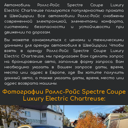
Автомобиль Роллс-Ройс Spectre Coupe Luxury
Electric Chartreuse пользуются популярностью проката
в Швейцарии. Все автомобили Роллс-Ройс снабжены
современной электроникой, элементами комфорта,
системами безопасности и устойчивости при
движении по дорогам.
Вы можете ознакомиться с ценами и техническими
данными для аренды автомобиля в Швейцарии. Чтобы
взять в аренду Роллс-Ройс Spectre Coupe Luxury
Electric Chartreuse, мы предлагаем Вам сделать запрос
на бронирование авто, заполнив форму запроса. Вам
необходимо указать в Вашем запросе даты, время,
место или адрес в Европе, где Вы хотите получить
данный авто, а также указать даты, время, место или
адрес возврата машины.
Фотографии Роллс-Ройс Spectre Coupe
Luxury Electric Chartreuse: