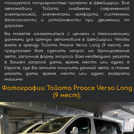
пользуются популярностью проката в Швейцарии. Все
автомобили Тойота снабжены современной
электроникой, элементами комфорта, системами
безопасности и устойчивости при движении по
дорогам.
Вы можете ознакомиться с ценами и техническими
данными для аренды автомобиля в Швейцарии. Чтобы
взять в аренду Тойота Proace Verso Long (9 мест), мы
предлагаем Вам сделать запрос на бронирование
авто, заполнив форму запроса. Вам необходимо указать
в Вашем запросе даты, время, место или адрес в
Европе, где Вы хотите получить данный авто, а также
указать даты, время, место или адрес возврата
машины.
Фотографии Тойота Proace Verso Long
(9 мест):