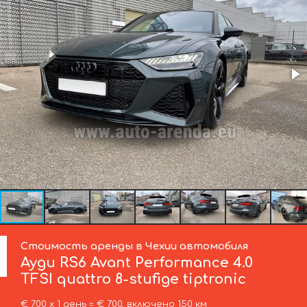
Стоимость аренды в Чехии автомобиля
Ауди
RS6 Avant Performance 4.0
TFSI quattro 8-stufige tiptronic
€ 700 х 1 день = € 700, включено 150 км