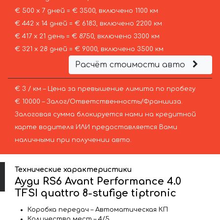
€ 500 х 7 дней = € 3500, включено 1100 км
€ 442 х 14 дней = € 6183, включено 2200 км
€ 417 х 21 день = € 8750, включено 3300 км
€ 321 х 28 дней = € 9000, включено 3500 км
Расчёт стоимости авто
€ 3 / км – Цена за превышение лимита по пробегу
€ 10000 – Залог/Ответственность/Франшиза.
Залоговая сумма блокируется нами на кредитной
карте водителя ИЛИ предоставляется Вами
наличными при получении авто.
Технические характеристики
Ауди RS6 Avant Performance 4.0
TFSI quattro 8-stufige tiptronic
Коробка передач – Автоматическая КП
Количество мест – 4/5