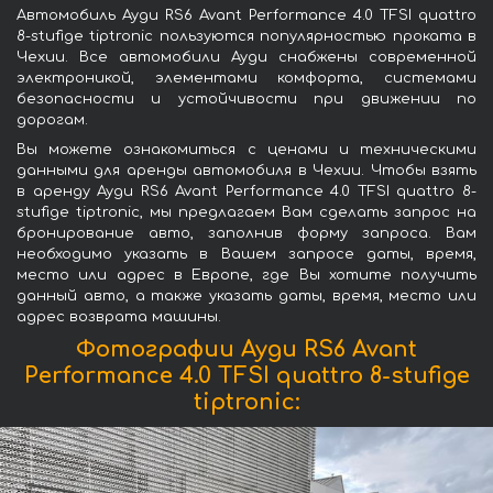
Автомобиль Ауди RS6 Avant Performance 4.0 TFSI quattro
8-stufige tiptronic пользуются популярностью проката в
Чехии. Все автомобили Ауди снабжены современной
электроникой, элементами комфорта, системами
безопасности и устойчивости при движении по
дорогам.
Вы можете ознакомиться с ценами и техническими
данными для аренды автомобиля в Чехии. Чтобы взять
в аренду Ауди RS6 Avant Performance 4.0 TFSI quattro 8-
stufige tiptronic, мы предлагаем Вам сделать запрос на
бронирование авто, заполнив форму запроса. Вам
необходимо указать в Вашем запросе даты, время,
место или адрес в Европе, где Вы хотите получить
данный авто, а также указать даты, время, место или
адрес возврата машины.
Фотографии Ауди RS6 Avant
Performance 4.0 TFSI quattro 8-stufige
tiptronic: